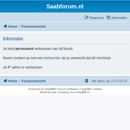
Saabforum.nl
Registreer
Aanmelden
Home
Forumoverzicht
Informatie
Je bent
permanent
verbannen van dit forum.
Neem contact op met een
beheerder
als je verwacht dat dit niet klopt.
Je IP-adres is verbannen.
Home
Forumoverzicht
Alle tijden zijn
UTC+02:00
Powered by
phpBB
® Forum Software © phpBB Limited
Nederlandse vertaling door
phpBB.nl
.