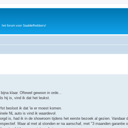
het forum voor Saabliefhebbers!
bijna klaar. Oftewel gewoon in orde...
 hij is, vind ik dat het leukst.
fst besloot ik dat 'ie er moest komen.
ginele NL auto is vind ik waardevol.
zorgd is, had ik in de showroom tijdens het eerste bezoek al gezien. Vandaar d
perspectief. Maar al met al stonden er na aanschaf, met "3 maanden garantie 