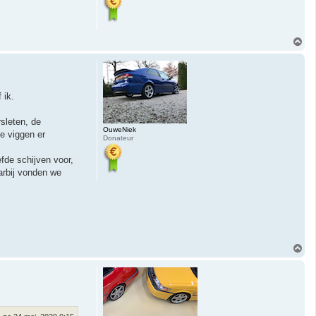
O
m
h
o
o
g
 ik.
sleten, de
OuweNiek
de viggen er
Donateur
fde schijven voor,
arbij vonden we
O
m
h
o
o
g