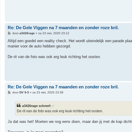
Re: De Gele Viggen na 7 maanden en zonder roze bril.
B
door
a3426rage
»
za 23 mei, 2020 23:12
e
r
Altijd een goedel een reality check. Het wordt uiteindelijk een parade p
i
manier voor de auto hebben gezorgd.
c
h
t
De rit van de foto was ook erg leuk richting het oosten.
Re: De Gele Viggen na 7 maanden en zonder roze bril.
B
door
DV 9-3
»
za 23 mei, 2020 23:38
e
r
i
a3426rage schreef:
↑
c
h
De rit van de foto was ook erg leuk richting het oosten.
t
Ja dat was het! Moeten we nog eens doen, maar dan jij met de kap dicht 