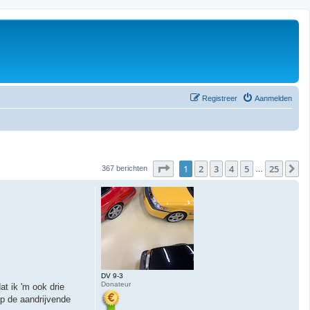
Registreer
Aanmelden
Pagina
1
van
25
1
2
3
4
5
25
V
367 berichten
…
DV 9-3
Donateur
at ik 'm ook drie
op de aandrijvende