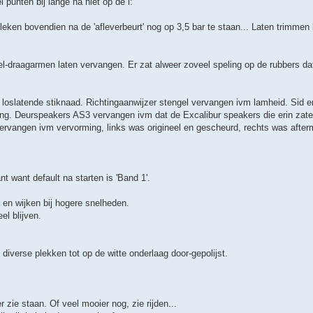
punten bij lange na niet op de i:
eken bovendien na de 'afleverbeurt' nog op 3,5 bar te staan... Laten trimmen b
l-draagarmen laten vervangen. Er zat alweer zoveel speling op de rubbers da
loslatende stiknaad. Richtingaanwijzer stengel vervangen ivm lamheid. Sid 
ng. Deurspeakers AS3 vervangen ivm dat de Excalibur speakers die erin zate
vervangen ivm vervorming, links was origineel en gescheurd, rechts was after
nt want default na starten is 'Band 1'.
 en wijken bij hogere snelheden.
el blijven.
 diverse plekken tot op de witte onderlaag door-gepolijst.
r zie staan. Of veel mooier nog, zie rijden...