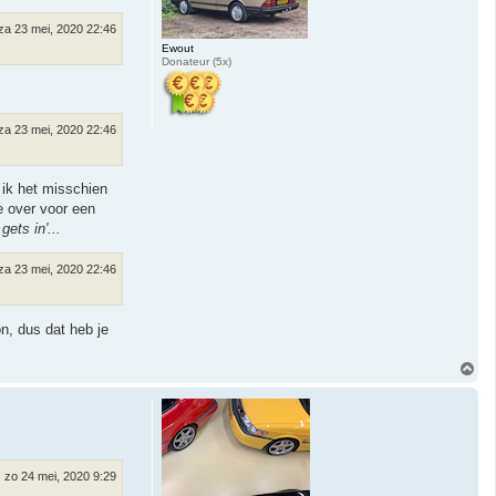
za 23 mei, 2020 22:46
Ewout
Donateur (5x)
za 23 mei, 2020 22:46
 ik het misschien
e over voor een
gets in'...
za 23 mei, 2020 22:46
on, dus dat heb je
O
m
h
o
o
g
zo 24 mei, 2020 9:29