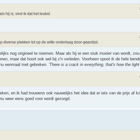
 hij is, vind ik dat het leukst.
p diverse plekken tot op de witte onderlaag door-gepolijst.
lijks nog origineel te noemen. Maar als hij er een stuk mooier van wordt, zou
nnen, maar dat hoort ook wel bij z'n verleden. Voorheen spoot ik de hele bend
mt nu eenmaal met gebreken.
'There is a crack in everything, that's how the light 
ken, en ik had trouwens ook nauwelijks het idee dat er iets van de prijs af k
n nu weer eens goed voor wordt gezorgd.