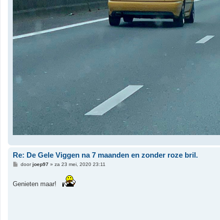
Re: De Gele Viggen na 7 maanden en zonder roze bril.
B
door
joep97
»
za 23 mei, 2020 23:11
e
r
i
Genieten maar!
c
h
t