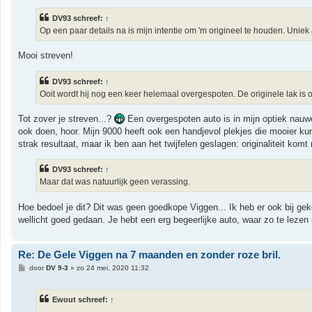
r
i
DV93 schreef:
↑
c
h
Op een paar details na is mijn intentie om 'm origineel te houden. Uniek als
t
Mooi streven!
DV93 schreef:
↑
Ooit wordt hij nog een keer helemaal overgespoten. De originele lak is o
Tot zover je streven...?
Een overgespoten auto is in mijn optiek nauwe
ook doen, hoor. Mijn 9000 heeft ook een handjevol plekjes die mooier ku
strak resultaat, maar ik ben aan het twijfelen geslagen: originaliteit ko
DV93 schreef:
↑
Maar dat was natuurlijk geen verassing.
Hoe bedoel je dit? Dit was geen goedkope Viggen... Ik heb er ook bij geke
wellicht goed gedaan. Je hebt een erg begeerlijke auto, waar zo te leze
Re: De Gele Viggen na 7 maanden en zonder roze bril.
B
door
DV 9-3
»
zo 24 mei, 2020 11:32
e
r
i
Ewout schreef:
↑
c
h