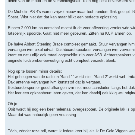
delen van de motor en de versnellingsbak" toch nog best onverwacht veel 
De Michelin PS 4's waren vrijwel nieuw maar toch rondom flink gecupt. Bl
Soest. Wist niet dat dat kan maar blijkt een perfecte oplossing.
Binnen 2.000 km na aanschaf moest ik de voor aflevering vernieuwde wie
fatsoenlijk spoorde. Gaat niet meer gebeuren. Zitten nu KCP armen op.
De halve Abbott Steering Brace compleet gemaakt. Stuur vervangen ivm 
vervangen ivm pixel uitval. Dashboard speakers vervangen ivm vervormi
krant en natuurlijk ook totaal ongeschikt zijn voor AS3. Achterspeakers 
originele luidspreker-bevestiging echt compleet verziekt bleek.
Nog op te lossen minor details:
Het geheugen van de radio in 'Band 1' werkt niet. 'Band 2' werkt wel. Irrita
Dak antenne vervangen ivm kunststof dat is vergaan.
Bestuurdersportier goed afhangen ivm niet mooi aansluiten langs het dak
Het leer een opknapbeurt laten geven, dat kan daarbij gelukkig wel origine
Oh ja:
Ooit wordt hij nog een keer helemaal overgespoten. De originele lak is op
Maar dat was natuurlijk geen verassing.
Tòch, zònder roze bril, wordt ik iedere keer blij als ik De Gele Viggen wee