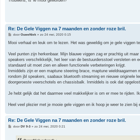
Trouwens, is 'ie mooi geworden?
Re: De Gele Viggen na 7 maanden en zonder roze bril.
B
door
OuweNiek
»
zo 24 mei, 2020 0:15
e
r
Mooi verhaal en leuk om te lezen. Het was geweldig om je gele viggen te
i
c
h
Veel punten zijn herkenbaar. Mijn blauwe viggen zag er prachtig uit maa
t
speakers verschrikkelijk, het leer van de bestuurdersstoel versleten en e
standaard uit moet zien en alleen functionele verbeteringen krijgt.
Inmiddels zijn er een maptune steering brace, maptune wieldraagarmen m
rondom jbl speakers, saabaux bluetooth streaming en nieuwe originele l
doorgeroeste veerschotels en chassisbalk. Inmiddels is ook dat opgelost.
Je hebt gelijk dat het daarmee veel makkelijker is om er mee te rijden. Ik
Heel veel plezier met je mooie gele viggen en ik hoop je weer te zien bij
Re: De Gele Viggen na 7 maanden en zonder roze bril.
B
door
DV 9-3
»
zo 24 mei, 2020 0:21
e
r
i