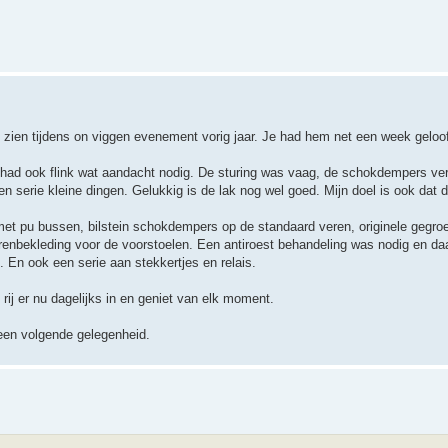
 zien tijdens on viggen evenement vorig jaar. Je had hem net een week geloof
r had ook flink wat aandacht nodig. De sturing was vaag, de schokdempers ver
en serie kleine dingen. Gelukkig is de lak nog wel goed. Mijn doel is ook dat 
et pu bussen, bilstein schokdempers op de standaard veren, originele gegroe
erenbekleding voor de voorstoelen. Een antiroest behandeling was nodig en da
 En ook een serie aan stekkertjes en relais.
 rij er nu dagelijks in en geniet van elk moment.
 een volgende gelegenheid.