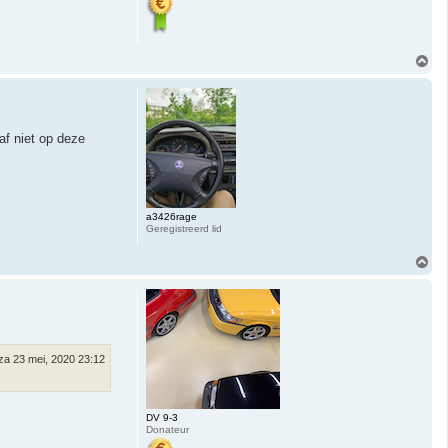
O
m
h
o
o
g
af niet op deze
a3426rage
Geregistreerd lid
O
m
h
o
o
g
za 23 mei, 2020 23:12
DV 9-3
Donateur