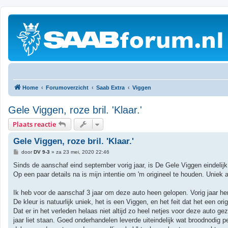
Home
Forumoverzicht
Saab Extra
Viggen
Gele Viggen, roze bril. 'Klaar.'
Plaats reactie
Gele Viggen, roze bril. 'Klaar.'
B
door
DV 9-3
»
za 23 mei, 2020 22:46
e
r
Sinds de aanschaf eind september vorig jaar, is De Gele Viggen eindelijk 
i
Op een paar details na is mijn intentie om 'm origineel te houden. Uniek als
c
h
t
Ik heb voor de aanschaf 3 jaar om deze auto heen gelopen. Vorig jaar her
De kleur is natuurlijk uniek, het is een Viggen, en het feit dat het een ori
Dat er in het verleden helaas niet altijd zo heel netjes voor deze auto ge
jaar liet staan. Goed onderhandelen leverde uiteindelijk wat broodnodig 