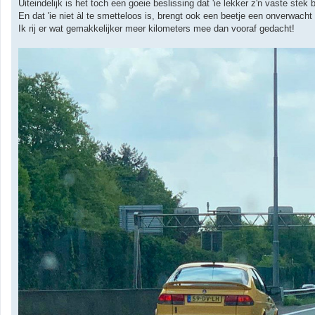
Uiteindelijk is het toch een goeie beslissing dat 'ie lekker z'n vaste stek b
En dat 'ie niet àl te smetteloos is, brengt ook een beetje een onverwacht
Ik rij er wat gemakkelijker meer kilometers mee dan vooraf gedacht!