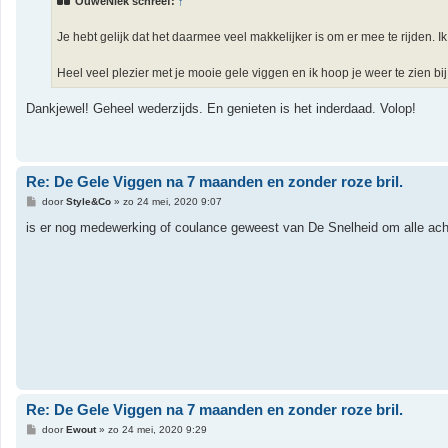
OuweNiek schreef:
↑
c
h
t
Je hebt gelijk dat het daarmee veel makkelijker is om er mee te rijden. Ik
Heel veel plezier met je mooie gele viggen en ik hoop je weer te zien b
Dankjewel! Geheel wederzijds. En genieten is het inderdaad. Volop!
Re: De Gele Viggen na 7 maanden en zonder roze bril.
B
door
Style&Co
»
zo 24 mei, 2020 9:07
e
r
is er nog medewerking of coulance geweest van De Snelheid om alle achte
i
c
h
t
Re: De Gele Viggen na 7 maanden en zonder roze bril.
B
door
Ewout
»
zo 24 mei, 2020 9:29
e