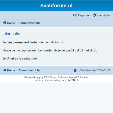
Saabforum.nl
Registreer
Aanmelden
Home
Forumoverzicht
Informatie
Je bent
permanent
verbannen van dit forum.
Neem contact op met een
beheerder
als je verwacht dat dit niet klopt.
Je IP-adres is verbannen.
Home
Forumoverzicht
Alle tijden zijn
UTC+02:00
Powered by
phpBB
® Forum Software © phpBB Limited
Nederlandse vertaling door
phpBB.nl
.