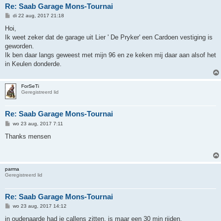
Re: Saab Garage Mons-Tournai
B
di 22 aug, 2017 21:18
e
r
Hoi,
i
Ik weet zeker dat de garage uit Lier ' De Pryker' een Cardoen vestiging is
c
h
geworden.
t
Ik ben daar langs geweest met mijn 96 en ze keken mij daar aan alsof het
in Keulen donderde.
ForSeTi
Geregistreerd lid
Re: Saab Garage Mons-Tournai
B
wo 23 aug, 2017 7:11
e
r
Thanks mensen
i
c
h
t
parma
Geregistreerd lid
Re: Saab Garage Mons-Tournai
B
wo 23 aug, 2017 14:12
e
r
in oudenaarde had je callens zitten. is maar een 30 min rijden.