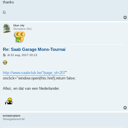
thanks
G
blue city
Donateur (3x)
Re: Saab Garage Mons-Tournai
B
di 22 aug, 2017 20:13
e
r
i
c
h
http://www.saabclub.be/?page_id=207
"
t
onclick="window.open(this.href);return false;
Allez, en dat van een Nederlander.
tomatenplant
Geregistreerd lid