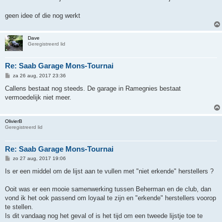
i
c
h
geen idee of die nog werkt
t
Dave
Geregistreerd lid
Re: Saab Garage Mons-Tournai
B
za 26 aug, 2017 23:36
e
r
Callens bestaat nog steeds. De garage in Ramegnies bestaat
i
vermoedelijk niet meer.
c
h
t
OlivierB
Geregistreerd lid
Re: Saab Garage Mons-Tournai
B
zo 27 aug, 2017 19:06
e
r
Is er een middel om de lijst aan te vullen met "niet erkende" herstellers ?
i
c
h
Ooit was er een mooie samenwerking tussen Beherman en de club, dan
t
vond ik het ook passend om loyaal te zijn en "erkende" herstellers voorop
te stellen.
Is dit vandaag nog het geval of is het tijd om een tweede lijstje toe te