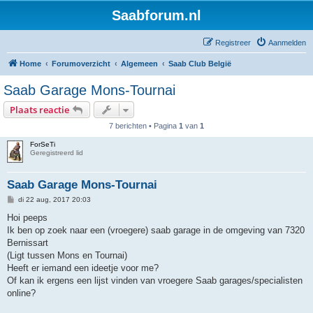
Saabforum.nl
Registreer
Aanmelden
Home
Forumoverzicht
Algemeen
Saab Club België
Saab Garage Mons-Tournai
Plaats reactie
7 berichten • Pagina
1
van
1
ForSeTi
Geregistreerd lid
Saab Garage Mons-Tournai
B
di 22 aug, 2017 20:03
e
r
Hoi peeps
i
Ik ben op zoek naar een (vroegere) saab garage in de omgeving van 7320
c
h
Bernissart
t
(Ligt tussen Mons en Tournai)
Heeft er iemand een ideetje voor me?
Of kan ik ergens een lijst vinden van vroegere Saab garages/specialisten
online?