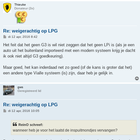
Thieuke
Donateur (3x)
Re: weigerachtig op LPG
B
di 12 apr, 2016 8:42
e
r
Het feit dat het geen G3 is wil niet zeggen dat het geen LPi is (als je een
i
auto uit het buitenland importeerd met een modern systeem krijg je dacht
c
h
ik ook niet altijd G3 goedkeuring).
t
Maar goed, het kan inderdaad net zo goed (of de kans is groter dat het)
een andere type Vialle systeem (is) zijn, daar heb je gelijk in.
gws
Geregistreerd lid
Re: weigerachtig op LPG
B
di 12 apr, 2016 10:05
e
r
i
ReinO schreef:
c
h
wanneer heb je voor het laatst de inspuitmondjes vervangen?
t