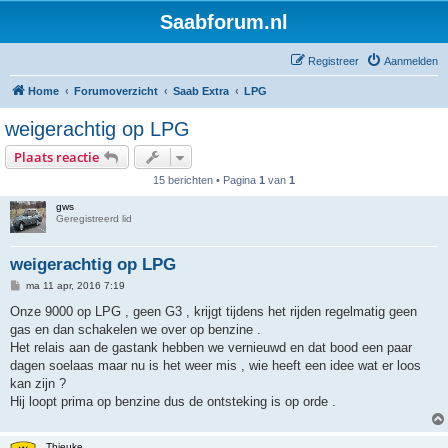
Saabforum.nl
Registreer
Aanmelden
Home
Forumoverzicht
Saab Extra
LPG
weigerachtig op LPG
Plaats reactie
15 berichten • Pagina
1
van
1
gws
Geregistreerd lid
weigerachtig op LPG
B
ma 11 apr, 2016 7:19
e
r
Onze 9000 op LPG , geen G3 , krijgt tijdens het rijden regelmatig geen
i
gas en dan schakelen we over op benzine .
c
h
Het relais aan de gastank hebben we vernieuwd en dat bood een paar
t
dagen soelaas maar nu is het weer mis , wie heeft een idee wat er loos
kan zijn ?
Hij loopt prima op benzine dus de ontsteking is op orde .
Thieuke