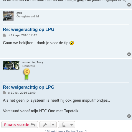
t
gws
Geregistreerd lid
Re: weigerachtig op LPG
B
di 12 apr, 2016 17:42
e
r
Gaan we bekijken , dank je voor de tip
i
c
h
t
something2say
Donateur
Re: weigerachtig op LPG
B
di 19 jul, 2016 11:40
e
r
Als het geen lpi systeem is heeft hij ook geen inspuitmondjes..
i
c
h
Verstuurd vanaf mijn HTC One met Tapatalk
t
Plaats reactie
15 berichten • Pagina
1
van
1