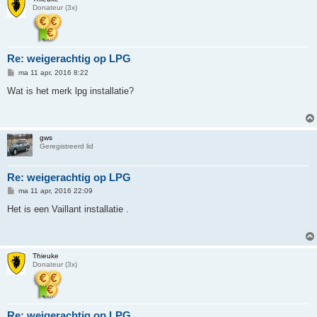
Donateur (3x)
Re: weigerachtig op LPG
B
ma 11 apr, 2016 8:22
e
r
Wat is het merk lpg installatie?
i
c
h
t
gws
Geregistreerd lid
Re: weigerachtig op LPG
B
ma 11 apr, 2016 22:09
e
r
Het is een Vaillant installatie .
i
c
h
t
Thieuke
Donateur (3x)
Re: weigerachtig op LPG