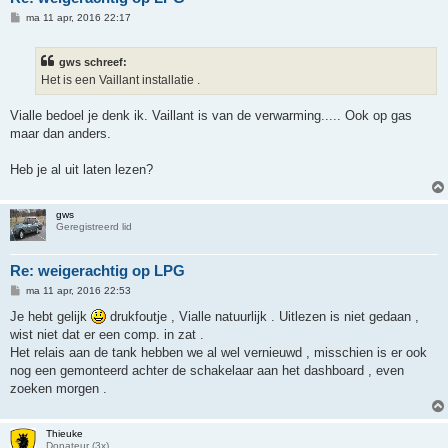
B
ma 11 apr, 2016 22:17
e
r
i
gws schreef:
c
h
Het is een Vaillant installatie .
t
Vialle bedoel je denk ik. Vaillant is van de verwarming..... Ook op gas
maar dan anders.
Heb je al uit laten lezen?
gws
Geregistreerd lid
Re: weigerachtig op LPG
B
ma 11 apr, 2016 22:53
e
r
Je hebt gelijk
drukfoutje , Vialle natuurlijk . Uitlezen is niet gedaan ,
i
wist niet dat er een comp. in zat .
c
h
Het relais aan de tank hebben we al wel vernieuwd , misschien is er ook
t
nog een gemonteerd achter de schakelaar aan het dashboard , even
zoeken morgen .
Thieuke
Donateur (3x)