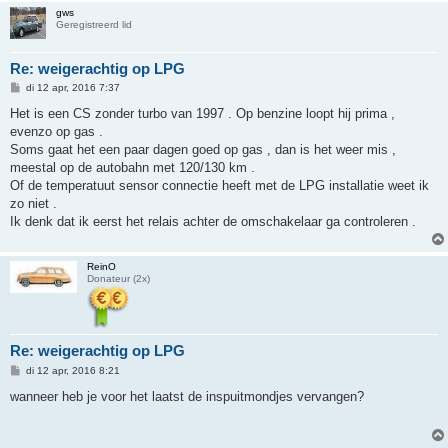
gws
Geregistreerd lid
Re: weigerachtig op LPG
B
di 12 apr, 2016 7:37
e
r
Het is een CS zonder turbo van 1997 . Op benzine loopt hij prima ,
i
evenzo op gas .
c
h
Soms gaat het een paar dagen goed op gas , dan is het weer mis ,
t
meestal op de autobahn met 120/130 km .
Of de temperatuut sensor connectie heeft met de LPG installatie weet ik
zo niet .
Ik denk dat ik eerst het relais achter de omschakelaar ga controleren .
ReinO
Donateur (2x)
Re: weigerachtig op LPG
B
di 12 apr, 2016 8:21
e
r
wanneer heb je voor het laatst de inspuitmondjes vervangen?
i
c
h
t