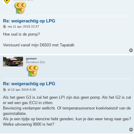
Re: weigerachtig op LPG
B
ma 11 apr, 2016 22:57
e
r
Hoe oud is de pomp?
i
c
h
Verstuurd vanaf mijn D6503 met Tapatalk
t
gertram
Donateur (3x)
Re: weigerachtig op LPG
B
di 12 apr, 2016 6:36
e
r
Als het geen G3 is zal het geen LPI zijn dus geen pomp. Als het G2 is zal
i
er wel een gas ECU in zitten.
c
h
Bevriezing verdamper wellicht. Of temperatuursensor koelvloeistof van de
t
gasinstallatie.
Als je een tijdje op benzine hebt gereden, kun je dan weer terug naar gas?
Welke uitvoering 9000 is het?