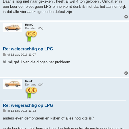
Daar is nog niet naar gekeken , heeft al wel 4 ton gelopen . Omdat er in
één keer compleet geen LPG binnenkomt denk ik niet dat het aannemelijk
is dat alle vier aanzuigmonden defect zijn .
ReinO
Donateur (2x)
Re: weigerachtig op LPG
B
di 12 apr, 2016 11:07
e
r
bij mij gaf 1 van die dingen het probleem.
i
c
h
t
ReinO
Donateur (2x)
Re: weigerachtig op LPG
B
di 12 apr, 2016 11:23
e
r
anders even demonteren en kijken of alles nog kits is?
i
c
h
in de kosten zit het hem niet en dan heb je gelijk de juiste ringetjes er bij.