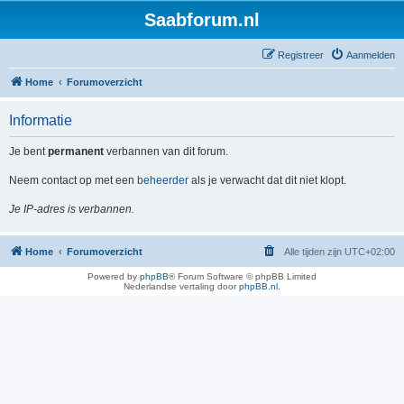
Saabforum.nl
Registreer
Aanmelden
Home
Forumoverzicht
Informatie
Je bent
permanent
verbannen van dit forum.
Neem contact op met een
beheerder
als je verwacht dat dit niet klopt.
Je IP-adres is verbannen.
Home
Forumoverzicht
Alle tijden zijn
UTC+02:00
Powered by
phpBB
® Forum Software © phpBB Limited
Nederlandse vertaling door
phpBB.nl
.