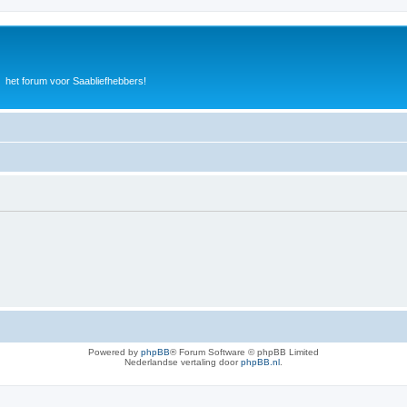
het forum voor Saabliefhebbers!
Powered by
phpBB
® Forum Software © phpBB Limited
Nederlandse vertaling door
phpBB.nl
.