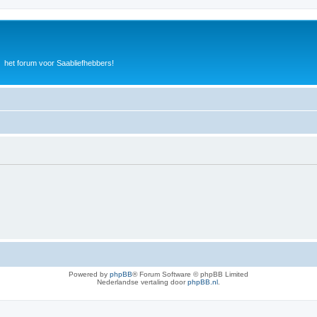
het forum voor Saabliefhebbers!
Powered by
phpBB
® Forum Software © phpBB Limited
Nederlandse vertaling door
phpBB.nl
.