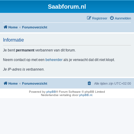
Saabforum.nl
Registreer
Aanmelden
Home
Forumoverzicht
Informatie
Je bent
permanent
verbannen van dit forum.
Neem contact op met een
beheerder
als je verwacht dat dit niet klopt.
Je IP-adres is verbannen.
Home
Forumoverzicht
Alle tijden zijn
UTC+02:00
Powered by
phpBB
® Forum Software © phpBB Limited
Nederlandse vertaling door
phpBB.nl
.