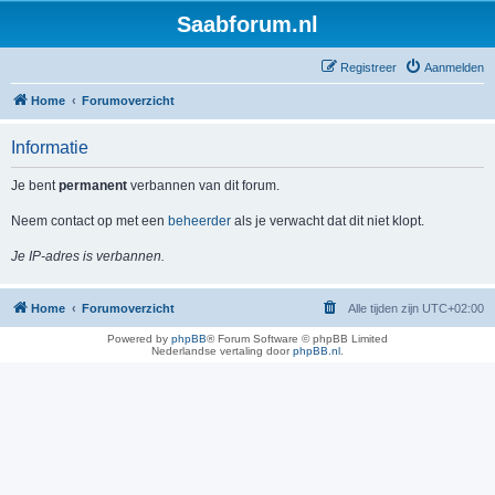
Saabforum.nl
Registreer
Aanmelden
Home
Forumoverzicht
Informatie
Je bent
permanent
verbannen van dit forum.
Neem contact op met een
beheerder
als je verwacht dat dit niet klopt.
Je IP-adres is verbannen.
Home
Forumoverzicht
Alle tijden zijn
UTC+02:00
Powered by
phpBB
® Forum Software © phpBB Limited
Nederlandse vertaling door
phpBB.nl
.