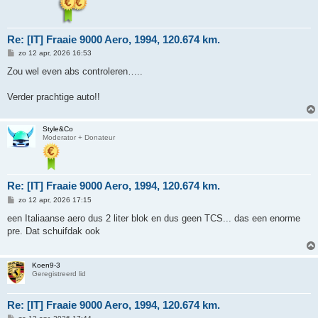
Re: [IT] Fraaie 9000 Aero, 1994, 120.674 km.
B
zo 12 apr, 2026 16:53
e
r
Zou wel even abs controleren…..
i
c
h
Verder prachtige auto!!
t
Style&Co
Moderator + Donateur
Re: [IT] Fraaie 9000 Aero, 1994, 120.674 km.
B
zo 12 apr, 2026 17:15
e
r
een Italiaanse aero dus 2 liter blok en dus geen TCS... das een enorme
i
pre. Dat schuifdak ook
c
h
t
Koen9-3
Geregistreerd lid
Re: [IT] Fraaie 9000 Aero, 1994, 120.674 km.
B