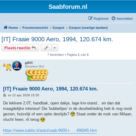
Saabforum.nl
Registreer
Aanmelden
Home
Forumoverzicht
Gespot
Gespot (overige landen)
[IT] Fraaie 9000 Aero, 1994, 120.674 km.
Plaats reactie
7 berichten • Pagina
1
van
1
gj900
Donateur (9x)
[IT] Fraaie 9000 Aero, 1994, 120.674 km.
B
zo 12 apr, 2026 15:20
e
r
De lekkere 2.0T, handbak, open dakje, lage km-stand... en dan dat
i
maagdelijke interieur! Die 'bubbeltjes' in de deurbekleding heb ik nog nooit
c
h
gezien, huisvlijt of een optie destijds?
Staat onder de rook van Milaan,
t
vlucht heen, rit terug
https://www.subito.it/auto/saab-9000-i- ... 496845.htm