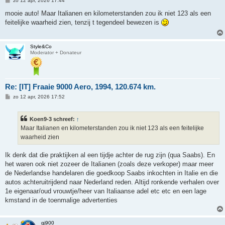
zo 12 apr, 2026 17:44
e
r
mooie auto! Maar Italianen en kilometerstanden zou ik niet 123 als een
i
feitelijke waarheid zien, tenzij t tegendeel bewezen is
c
h
t
Style&Co
Moderator + Donateur
Re: [IT] Fraaie 9000 Aero, 1994, 120.674 km.
B
zo 12 apr, 2026 17:52
e
r
i
Koen9-3 schreef:
↑
c
h
Maar Italianen en kilometerstanden zou ik niet 123 als een feitelijke
t
waarheid zien
Ik denk dat die praktijken al een tijdje achter de rug zijn (qua Saabs). En
het waren ook niet zozeer de Italianen (zoals deze verkoper) maar meer
de Nederlandse handelaren die goedkoop Saabs inkochten in Italie en die
autos achteruitrijdend naar Nederland reden. Altijd ronkende verhalen over
1e eigenaar/oud vrouwtje/heer van Italiaanse adel etc etc en een lage
kmstand in de toenmalige advertenties
gj900