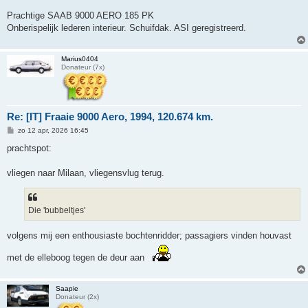
Prachtige SAAB 9000 AERO 185 PK
Onberispelijk lederen interieur. Schuifdak. ASI geregistreerd.
Marius0404
Donateur (7x)
Re: [IT] Fraaie 9000 Aero, 1994, 120.674 km.
B
zo 12 apr, 2026 16:45
e
r
prachtspot:
i
c
h
vliegen naar Milaan, vliegensvlug terug.
t
Die 'bubbeltjes'
volgens mij een enthousiaste bochtenridder; passagiers vinden houvast
met de elleboog tegen de deur aan
Saapie
Donateur (2x)