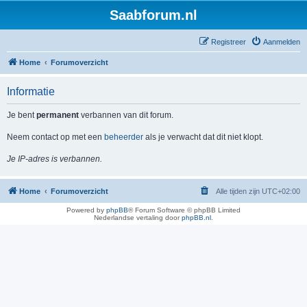
Saabforum.nl
Registreer
Aanmelden
Home
Forumoverzicht
Informatie
Je bent
permanent
verbannen van dit forum.
Neem contact op met een
beheerder
als je verwacht dat dit niet klopt.
Je IP-adres is verbannen.
Home
Forumoverzicht
Alle tijden zijn
UTC+02:00
Powered by
phpBB
® Forum Software © phpBB Limited
Nederlandse vertaling door
phpBB.nl
.