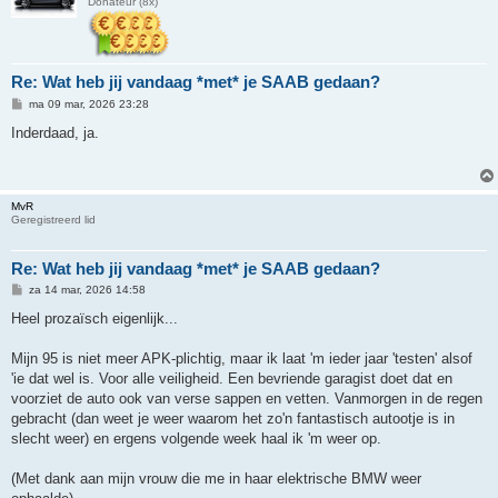
Donateur (8x)
Re: Wat heb jij vandaag *met* je SAAB gedaan?
B
ma 09 mar, 2026 23:28
e
r
Inderdaad, ja.
i
c
h
t
MvR
Geregistreerd lid
Re: Wat heb jij vandaag *met* je SAAB gedaan?
B
za 14 mar, 2026 14:58
e
r
Heel prozaïsch eigenlijk...
i
c
h
Mijn 95 is niet meer APK-plichtig, maar ik laat 'm ieder jaar 'testen' alsof
t
'ie dat wel is. Voor alle veiligheid. Een bevriende garagist doet dat en
voorziet de auto ook van verse sappen en vetten. Vanmorgen in de regen
gebracht (dan weet je weer waarom het zo'n fantastisch autootje is in
slecht weer) en ergens volgende week haal ik 'm weer op.
(Met dank aan mijn vrouw die me in haar elektrische BMW weer