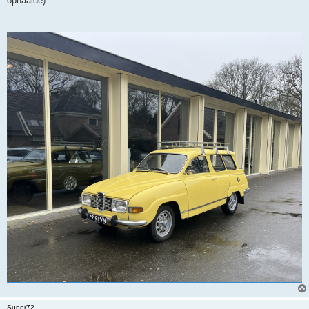
ophaalde).
Super72