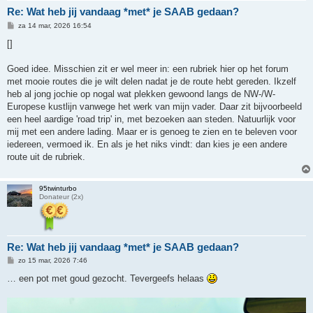
Re: Wat heb jij vandaag *met* je SAAB gedaan?
B
za 14 mar, 2026 16:54
e
r
[]
i
c
h
Goed idee. Misschien zit er wel meer in: een rubriek hier op het forum
t
met mooie routes die je wilt delen nadat je de route hebt gereden. Ikzelf
heb al jong jochie op nogal wat plekken gewoond langs de NW-/W-
Europese kustlijn vanwege het werk van mijn vader. Daar zit bijvoorbeeld
een heel aardige 'road trip' in, met bezoeken aan steden. Natuurlijk voor
mij met een andere lading. Maar er is genoeg te zien en te beleven voor
iedereen, vermoed ik. En als je het niks vindt: dan kies je een andere
route uit de rubriek.
95twinturbo
Donateur (2x)
Re: Wat heb jij vandaag *met* je SAAB gedaan?
B
zo 15 mar, 2026 7:46
e
r
… een pot met goud gezocht. Tevergeefs helaas
i
c
h
t