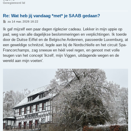
Geregistreerd lid
Re: Wat heb jij vandaag *met* je SAAB gedaan?
B
za 14 mar, 2026 16:22
e
r
Ik gaf mijzelf een paar dagen rijplezier cadeau. Lekker in mijn uppie op
i
pad, weg van alle dagelijkse beslommeringen en verplichtingen. Ik toerde
c
h
door de Duitse Eiffel en de Belgische Ardennen, passeerde Luxemburg, at
t
een geweldige schnitzel, legde aan bij de Nordschleife en het circuit Spa-
Francorchamps, zag sneeuw en héél veel regen, en genoot met volle
teugen van het concept 'ikzelf, mijn Viggen, uitdagende wegen en de
wereld aan mijn voeten'.