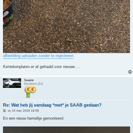
afbeelding uploaden zonder te registreren
Kentekenplaten er af gehaald voor nieuwe….
Saapie
Donateur (2x)
Re: Wat heb jij vandaag *met* je SAAB gedaan?
B
zo 15 mar, 2026 18:59
e
r
En een nieuw hemeltje gemonteerd
i
c
h
t