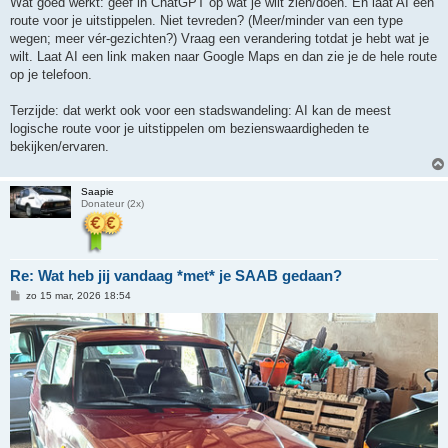
Wat goed werkt: geef in ChatGPT op wat je wilt zien/doen. En laat AI een
route voor je uitstippelen. Niet tevreden? (Meer/minder van een type
wegen; meer vér-gezichten?) Vraag een verandering totdat je hebt wat je
wilt. Laat AI een link maken naar Google Maps en dan zie je de hele route
op je telefoon.
Terzijde: dat werkt ook voor een stadswandeling: AI kan de meest
logische route voor je uitstippelen om bezienswaardigheden te
bekijken/ervaren.
Saapie
Donateur (2x)
Re: Wat heb jij vandaag *met* je SAAB gedaan?
B
zo 15 mar, 2026 18:54
e
r
i
c
h
t