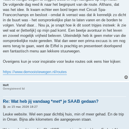
De volgende dag reed ik naar het beginpunt van de route. Althans, dat
was het idee. Ik kwam echter een bord tegen met Circuit Spa-
Francorchamps en besloot - omdat ik verrast was dat ik kennelijk zo dicht
in de buurt was - het oorspronkelijke plan te laten varen en de borden te
volgen. Vanaf daar... Nou ja, je snapt hoe ik dit soort tripjes insteek: ik zie
wel wat er (letterlijk) op mijn pad komt. Een beetje avontuur in het leven
en zoveel mogelijk vrijheid beleven. Uiteindelijk heb ik geen meter van die
oorspronkelijke route gereden. Wat dan weer een prima excuus is om nog
eens terug te gaan, want de Eiffel is prachtig en presenteert doorlopend
een fantastisch menu aan lekkere stuurwegen.
Overigens kun je voor inspiratie voor leuke routes ook eens hier kijken:
https://www.demooistewegen.nl/routes
MvR
Geregistreerd lid
Re: Wat heb jij vandaag *met* je SAAB gedaan?
B
zo 15 mar, 2026 18:27
e
r
Leuke website. Wel een paar dichtbij huis, min of meer gehad. En de trip
i
in Oman. Bijna alle kilometers die aangegeven staan.
c
h
t