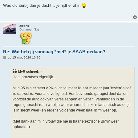
e
r
Was dichterbij dan je dacht... je rijdt er al in
i
c
h
t
albertk
Donateur (3x)
Re: Wat heb jij vandaag *met* je SAAB gedaan?
B
zo 15 mar, 2026 10:26
e
r
i
MvR schreef:
↑
c
h
Heel prozaïsch eigenlijk...
t
Mijn 95 is niet meer APK-plichtig, maar ik laat 'm ieder jaar 'testen' alsof
'ie dat wel is. Voor alle veiligheid. Een bevriende garagist doet dat en
voorziet de auto ook van verse sappen en vetten. Vanmorgen in de
regen gebracht (dan weet je weer waarom het zo'n fantastisch autootje
is in slecht weer) en ergens volgende week haal ik 'm weer op.
(Met dank aan mijn vrouw die me in haar elektrische BMW weer
ophaalde).