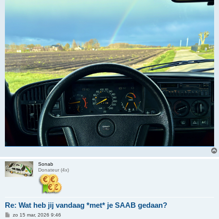
Sonab
Donateur (4x)
Re: Wat heb jij vandaag *met* je SAAB gedaan?
B
zo 15 mar, 2026 9:46