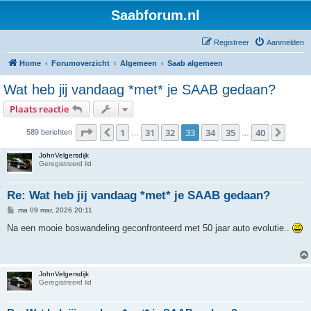
Saabforum.nl
Registreer
Aanmelden
Home
Forumoverzicht
Algemeen
Saab algemeen
Wat heb jij vandaag *met* je SAAB gedaan?
Plaats reactie
Pagina
33
van
40
1
31
32
33
34
35
40
Vorige
Volg
589 berichten
…
…
JohnVelgersdijk
Geregistreerd lid
Re: Wat heb jij vandaag *met* je SAAB gedaan?
B
ma 09 mar, 2026 20:11
e
r
Na een mooie boswandeling geconfronteerd met 50 jaar auto evolutie..
i
c
h
t
JohnVelgersdijk
Geregistreerd lid