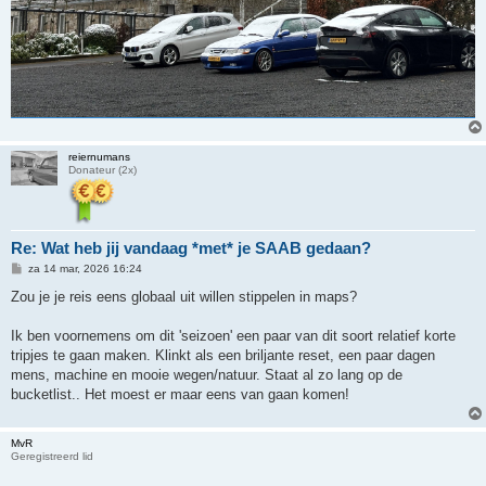
reiernumans
Donateur (2x)
Re: Wat heb jij vandaag *met* je SAAB gedaan?
B
za 14 mar, 2026 16:24
e
r
Zou je je reis eens globaal uit willen stippelen in maps?
i
c
h
Ik ben voornemens om dit 'seizoen' een paar van dit soort relatief korte
t
tripjes te gaan maken. Klinkt als een briljante reset, een paar dagen
mens, machine en mooie wegen/natuur. Staat al zo lang op de
bucketlist.. Het moest er maar eens van gaan komen!
MvR
Geregistreerd lid