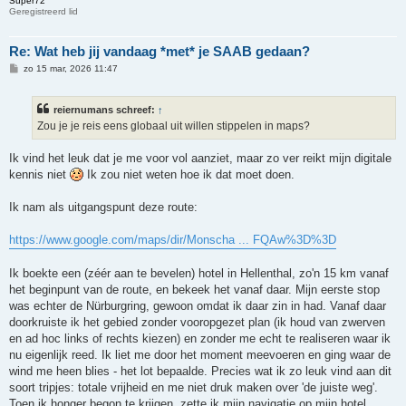
Super72
Geregistreerd lid
Re: Wat heb jij vandaag *met* je SAAB gedaan?
B
zo 15 mar, 2026 11:47
e
r
i
reiernumans schreef:
↑
c
h
Zou je je reis eens globaal uit willen stippelen in maps?
t
Ik vind het leuk dat je me voor vol aanziet, maar zo ver reikt mijn digitale
kennis niet
Ik zou niet weten hoe ik dat moet doen.
Ik nam als uitgangspunt deze route:
https://www.google.com/maps/dir/Monscha ... FQAw%3D%3D
Ik boekte een (zéér aan te bevelen) hotel in Hellenthal, zo'n 15 km vanaf
het beginpunt van de route, en bekeek het vanaf daar. Mijn eerste stop
was echter de Nürburgring, gewoon omdat ik daar zin in had. Vanaf daar
doorkruiste ik het gebied zonder vooropgezet plan (ik houd van zwerven
en ad hoc links of rechts kiezen) en zonder me echt te realiseren waar ik
nu eigenlijk reed. Ik liet me door het moment meevoeren en ging waar de
wind me heen blies - het lot bepaalde. Precies wat ik zo leuk vind aan dit
soort tripjes: totale vrijheid en me niet druk maken over 'de juiste weg'.
Toen ik honger begon te krijgen, zette ik mijn navigatie op mijn hotel.