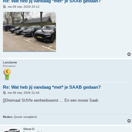
Re: Wat heb jij vandaag *met* je SAAB gedaan?
B
ma 09 mar, 2026 20:12
e
r
i
c
h
t
LarsJanse
Donateur
Re: Wat heb jij vandaag *met* je SAAB gedaan?
B
ma 09 mar, 2026 21:44
e
r
[]Driemaal SUVfe eenheidsworst…. En een mooie Saab
i
c
h
t
Reden:
Quote verwijderd
Steve-O