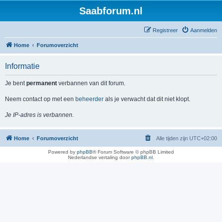
Saabforum.nl
Registreer
Aanmelden
Home
Forumoverzicht
Informatie
Je bent
permanent
verbannen van dit forum.
Neem contact op met een
beheerder
als je verwacht dat dit niet klopt.
Je IP-adres is verbannen.
Home
Forumoverzicht
Alle tijden zijn
UTC+02:00
Powered by
phpBB
® Forum Software © phpBB Limited
Nederlandse vertaling door
phpBB.nl
.