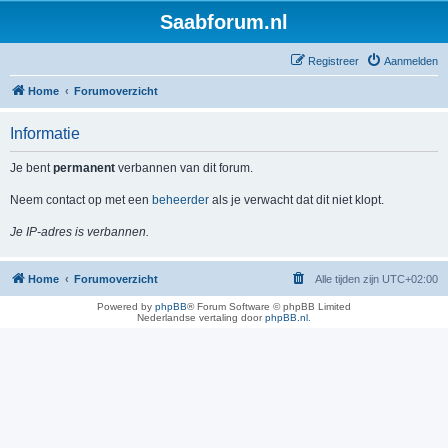
Saabforum.nl
Registreer
Aanmelden
Home
Forumoverzicht
Informatie
Je bent
permanent
verbannen van dit forum.
Neem contact op met een
beheerder
als je verwacht dat dit niet klopt.
Je IP-adres is verbannen.
Home
Forumoverzicht
Alle tijden zijn
UTC+02:00
Powered by
phpBB
® Forum Software © phpBB Limited
Nederlandse vertaling door
phpBB.nl
.