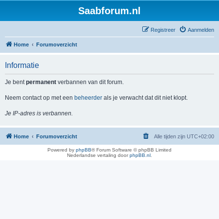
Saabforum.nl
Registreer
Aanmelden
Home
Forumoverzicht
Informatie
Je bent
permanent
verbannen van dit forum.
Neem contact op met een
beheerder
als je verwacht dat dit niet klopt.
Je IP-adres is verbannen.
Home
Forumoverzicht
Alle tijden zijn
UTC+02:00
Powered by
phpBB
® Forum Software © phpBB Limited
Nederlandse vertaling door
phpBB.nl
.