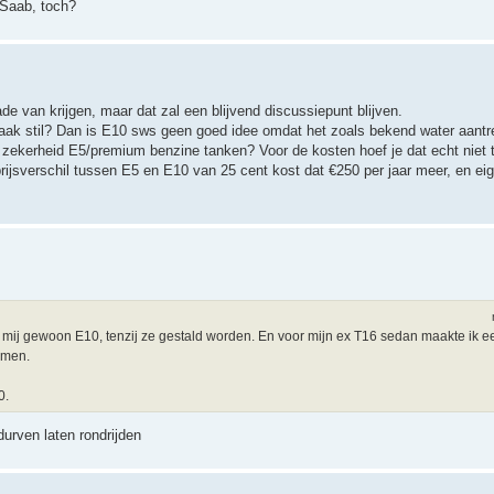
 Saab, toch?
ade van krijgen, maar dat zal een blijvend discussiepunt blijven.
s vaak stil? Dan is E10 sws geen goed idee omdat het zoals bekend water aantr
 zekerheid E5/premium benzine tanken? Voor de kosten hoef je dat echt niet 
prijsverschil tussen E5 en E10 van 25 cent kost dat €250 per jaar meer, en eige
ij mij gewoon E10, tenzij ze gestald worden. En voor mijn ex T16 sedan maakte ik e
emen.
0.
durven laten rondrijden