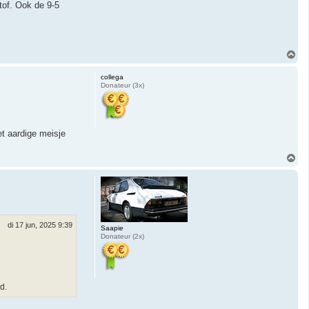
tof. Ook de 9-5
O
m
h
collega
o
Donateur (3x)
o
g
et aardige meisje
O
m
h
o
o
g
di 17 jun, 2025 9:39
Saapie
Donateur (2x)
d.