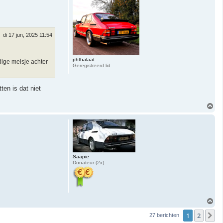
h
o
o
g
di 17 jun, 2025 11:54
phthalaat
dige meisje achter
Geregistreerd lid
ten is dat niet
O
m
h
o
o
g
Saapie
Donateur (2x)
O
m
1
2
h
V
27 berichten
o