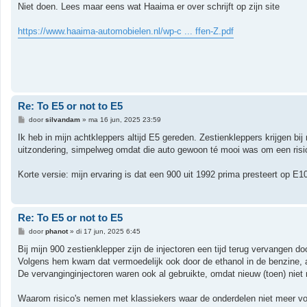
r
Niet doen. Lees maar eens wat Haaima er over schrijft op zijn site
i
c
h
https://www.haaima-automobielen.nl/wp-c ... ffen-Z.pdf
t
Re: To E5 or not to E5
B
door
silvandam
»
ma 16 jun, 2025 23:59
e
r
Ik heb in mijn achtkleppers altijd E5 gereden. Zestienkleppers krijgen b
i
uitzondering, simpelweg omdat die auto gewoon té mooi was om een ris
c
h
t
Korte versie: mijn ervaring is dat een 900 uit 1992 prima presteert op E1
Re: To E5 or not to E5
B
door
phanot
»
di 17 jun, 2025 6:45
e
r
Bij mijn 900 zestienklepper zijn de injectoren een tijd terug vervangen 
i
Volgens hem kwam dat vermoedelijk ook door de ethanol in de benzine, alho
c
h
De vervanginginjectoren waren ook al gebruikte, omdat nieuw (toen) niet
t
Waarom risico's nemen met klassiekers waar de onderdelen niet meer voo