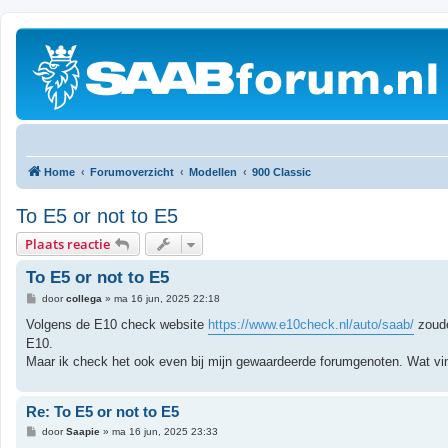
Home
Forumoverzicht
Modellen
900 Classic
To E5 or not to E5
Plaats reactie
To E5 or not to E5
B
door
collega
»
ma 16 jun, 2025 22:18
e
r
Volgens de E10 check website
https://www.e10check.nl/auto/saab/
zoude
i
E10.
c
h
Maar ik check het ook even bij mijn gewaardeerde forumgenoten. Wat vin
t
Re: To E5 or not to E5
B
door
Saapie
»
ma 16 jun, 2025 23:33
e