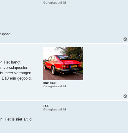
o
Geregistreerd lid
o
g
t goed.
O
m
h
o
o
g
er. Het hangt
om verschijnselen
 iets meer vermogen
s E10 erin gegooid,
phthalaat
Geregistreerd lid
O
m
h
FSC
o
Geregistreerd lid
o
g
 Het is niet altijd