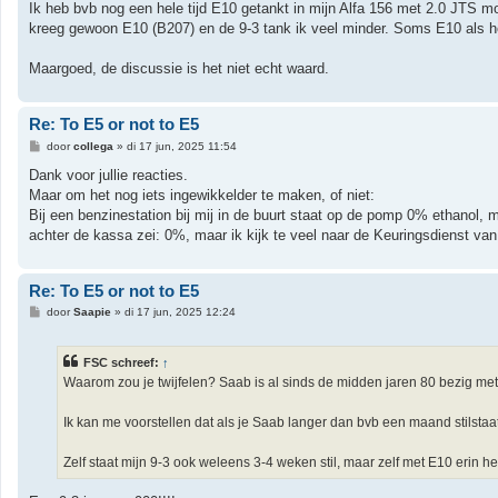
Ik heb bvb nog een hele tijd E10 getankt in mijn Alfa 156 met 2.0 JTS m
kreeg gewoon E10 (B207) en de 9-3 tank ik veel minder. Soms E10 als h
Maargoed, de discussie is het niet echt waard.
Re: To E5 or not to E5
B
door
collega
»
di 17 jun, 2025 11:54
e
r
Dank voor jullie reacties.
i
Maar om het nog iets ingewikkelder te maken, of niet:
c
h
Bij een benzinestation bij mij in de buurt staat op de pomp 0% ethanol, 
t
achter de kassa zei: 0%, maar ik kijk te veel naar de Keuringsdienst v
Re: To E5 or not to E5
B
door
Saapie
»
di 17 jun, 2025 12:24
e
r
i
FSC schreef:
↑
c
h
Waarom zou je twijfelen? Saab is al sinds de midden jaren 80 bezig me
t
Ik kan me voorstellen dat als je Saab langer dan bvb een maand stilstaat
Zelf staat mijn 9-3 ook weleens 3-4 weken stil, maar zelf met E10 erin h