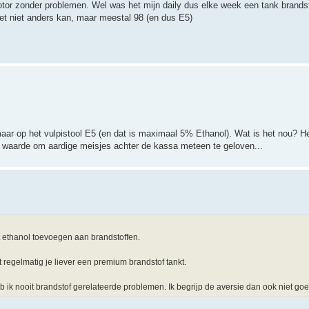
otor zonder problemen. Wel was het mijn daily dus elke week een tank brands
et niet anders kan, maar meestal 98 (en dus E5)
maar op het vulpistool E5 (en dat is maximaal 5% Ethanol). Wat is het nou? H
an waarde om aardige meisjes achter de kassa meteen te geloven...
t ethanol toevoegen aan brandstoffen.
 regelmatig je liever een premium brandstof tankt.
eb ik nooit brandstof gerelateerde problemen. Ik begrijp de aversie dan ook niet goe