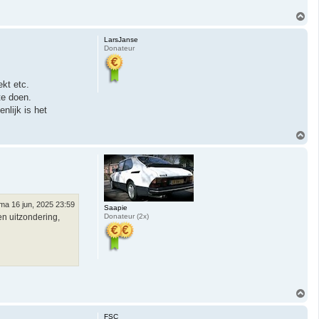
O
m
h
LarsJanse
o
Donateur
o
g
ekt etc.
te doen.
nlijk is het
O
m
h
o
o
g
ma 16 jun, 2025 23:59
Saapie
en uitzondering,
Donateur (2x)
O
m
h
FSC