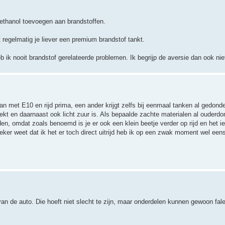
 ethanol toevoegen aan brandstoffen.
 regelmatig je liever een premium brandstof tankt.
b ik nooit brandstof gerelateerde problemen. Ik begrijp de aversie dan ook nie
aan met E10 en rijd prima, een ander krijgt zelfs bij eenmaal tanken al gedond
trekt en daarnaast ook licht zuur is. Als bepaalde zachte materialen al ouderd
ijden, omdat zoals benoemd is je er ook een klein beetje verder op rijd en het
n zeker weet dat ik het er toch direct uitrijd heb ik op een zwak moment wel een
an de auto. Die hoeft niet slecht te zijn, maar onderdelen kunnen gewoon falen.