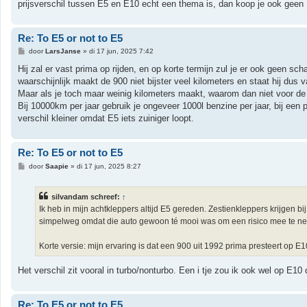
prijsverschil tussen E5 en E10 echt een thema is, dan koop je ook geen
Re: To E5 or not to E5
B
door
LarsJanse
»
di 17 jun, 2025 7:42
e
r
Hij zal er vast prima op rijden, en op korte termijn zul je er ook geen sch
i
waarschijnlijk maakt de 900 niet bijster veel kilometers en staat hij du
c
h
Maar als je toch maar weinig kilometers maakt, waarom dan niet voor de
t
Bij 10000km per jaar gebruik je ongeveer 1000l benzine per jaar, bij een 
verschil kleiner omdat E5 iets zuiniger loopt.
Re: To E5 or not to E5
B
door
Saapie
»
di 17 jun, 2025 8:27
e
r
i
silvandam schreef:
↑
c
h
Ik heb in mijn achtkleppers altijd E5 gereden. Zestienkleppers krijgen b
t
simpelweg omdat die auto gewoon té mooi was om een risico mee te n
Korte versie: mijn ervaring is dat een 900 uit 1992 prima presteert op E1
Het verschil zit vooral in turbo/nonturbo. Een i tje zou ik ook wel op E10 
Re: To E5 or not to E5