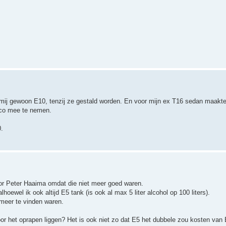
ij mij gewoon E10, tenzij ze gestald worden. En voor mijn ex T16 sedan maakte
ico mee te nemen.
0.
door Peter Haaima omdat die niet meer goed waren.
ewel ik ook altijd E5 tank (is ook al max 5 liter alcohol op 100 liters).
 meer te vinden waren.
r het oprapen liggen? Het is ook niet zo dat E5 het dubbele zou kosten van 