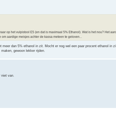
 maar op het vulpistool E5 (en dat is maximaal 5% Ethanol). Wat is het nou? Het aar
de om aardige meisjes achter de kassa meteen te geloven...
t meer dan 5% ethanol in zit. Mocht er nog wel een paar procent ethanol in zit
m maken, gewoon lekker rijden.
 niet van.