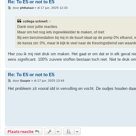
Re: To E5 or not to E5
B
door
phthalaat
»
di 17 jun, 2025 12:33
e
r
i
collega schreef:
↑
c
h
Dank voor jullie reacties.
t
Maar om het nog iets ingewikkelder te maken, of niet:
Bij een benzinestation bij mij in de buurt staat op de pomp 0% ethanol,
de kassa zei: 0%, maar ik kijk te veel naar de Keuringsdienst van waar
Hier zou ik mij niet druk om maken. Het gaat er om dat er in elk geval nie
eens significant. 100% zuivere stoffen bestaan toch niet. Niet te druk o
Re: To E5 or not to E5
B
door
Saapie
»
di 17 jun, 2025 13:44
e
r
Het probleem zit vooral idd in vervulling en vocht. De oudjes houden daar
i
c
h
t
Plaats reactie