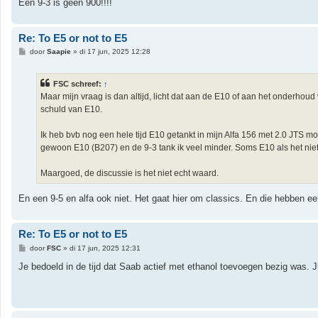
Een 9-3 is geen 900!!!!
Re: To E5 or not to E5
B
door
Saapie
»
di 17 jun, 2025 12:28
e
r
i
FSC schreef:
↑
c
h
Maar mijn vraag is dan altijd, licht dat aan de E10 of aan het onderhoud 
t
schuld van E10.
Ik heb bvb nog een hele tijd E10 getankt in mijn Alfa 156 met 2.0 JTS 
gewoon E10 (B207) en de 9-3 tank ik veel minder. Soms E10 als het nie
Maargoed, de discussie is het niet echt waard.
En een 9-5 en alfa ook niet. Het gaat hier om classics. En die hebben e
Re: To E5 or not to E5
B
door
FSC
»
di 17 jun, 2025 12:31
e
r
Je bedoeld in de tijd dat Saab actief met ethanol toevoegen bezig was. J
i
c
h
t