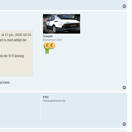
O
m
h
o
o
g
di 17 jun, 2025 10:24
Saapie
is niet altijd de
Donateur (2x)
ok de 9-5 kreeg
nzines.
O
m
h
FSC
o
Geregistreerd lid
o
g
O
m