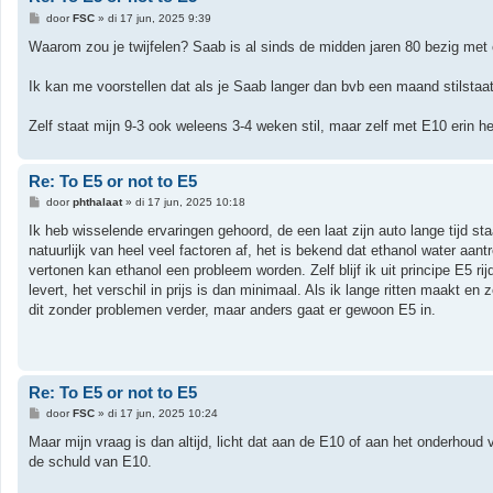
B
door
FSC
»
di 17 jun, 2025 9:39
e
r
Waarom zou je twijfelen? Saab is al sinds de midden jaren 80 bezig met
i
c
h
Ik kan me voorstellen dat als je Saab langer dan bvb een maand stilstaat
t
Zelf staat mijn 9-3 ook weleens 3-4 weken stil, maar zelf met E10 erin he
Re: To E5 or not to E5
B
door
phthalaat
»
di 17 jun, 2025 10:18
e
r
Ik heb wisselende ervaringen gehoord, de een laat zijn auto lange tijd st
i
natuurlijk van heel veel factoren af, het is bekend dat ethanol water aan
c
h
vertonen kan ethanol een probleem worden. Zelf blijf ik uit principe E5 r
t
levert, het verschil in prijs is dan minimaal. Als ik lange ritten maakt e
dit zonder problemen verder, maar anders gaat er gewoon E5 in.
Re: To E5 or not to E5
B
door
FSC
»
di 17 jun, 2025 10:24
e
r
Maar mijn vraag is dan altijd, licht dat aan de E10 of aan het onderhoud v
i
de schuld van E10.
c
h
t