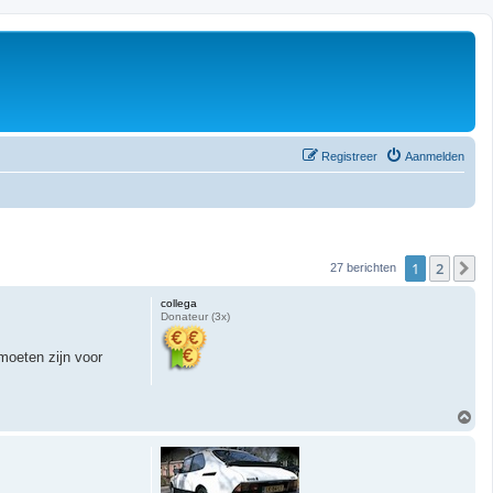
Registreer
Aanmelden
1
2
V
27 berichten
collega
Donateur (3x)
moeten zijn voor
O
m
h
o
o