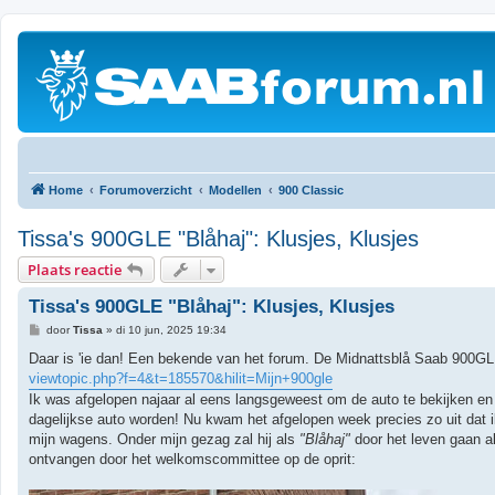
Home
Forumoverzicht
Modellen
900 Classic
Tissa's 900GLE "Blåhaj": Klusjes, Klusjes
Plaats reactie
Tissa's 900GLE "Blåhaj": Klusjes, Klusjes
B
door
Tissa
»
di 10 jun, 2025 19:34
e
r
Daar is 'ie dan! Een bekende van het forum. De Midnattsblå Saab 900GLE
i
viewtopic.php?f=4&t=185570&hilit=Mijn+900gle
c
h
Ik was afgelopen najaar al eens langsgeweest om de auto te bekijken en 
t
dagelijkse auto worden! Nu kwam het afgelopen week precies zo uit dat
mijn wagens. Onder mijn gezag zal hij als
"Blåhaj"
door het leven gaan al
ontvangen door het welkomscommittee op de oprit: