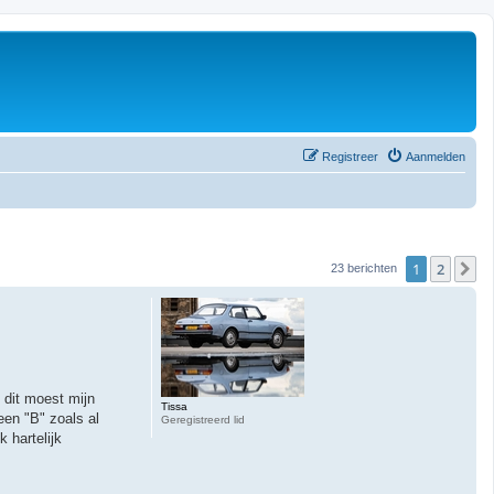
Registreer
Aanmelden
1
2
V
23 berichten
 dit moest mijn
Tissa
en "B" zoals al
Geregistreerd lid
 hartelijk