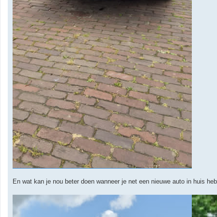
En wat kan je nou beter doen wanneer je net een nieuwe auto in huis h