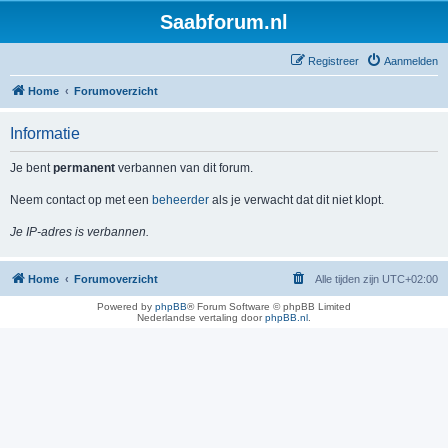
Saabforum.nl
Registreer
Aanmelden
Home
Forumoverzicht
Informatie
Je bent
permanent
verbannen van dit forum.
Neem contact op met een
beheerder
als je verwacht dat dit niet klopt.
Je IP-adres is verbannen.
Home
Forumoverzicht
Alle tijden zijn
UTC+02:00
Powered by
phpBB
® Forum Software © phpBB Limited
Nederlandse vertaling door
phpBB.nl
.