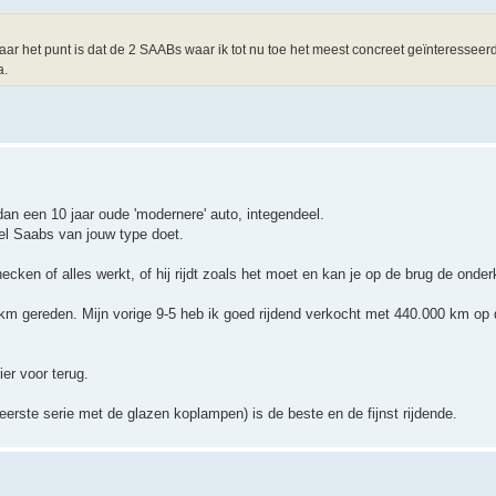
Maar het punt is dat de 2 SAABs waar ik tot nu toe het meest concreet geïnteresseerd
a.
n een 10 jaar oude 'modernere' auto, integendeel.
eel Saabs van jouw type doet.
hecken of alles werkt, of hij rijdt zoals het moet en kan je op de brug de onder
 km gereden. Mijn vorige 9-5 heb ik goed rijdend verkocht met 440.000 km op d
ier voor terug.
eerste serie met de glazen koplampen) is de beste en de fijnst rijdende.