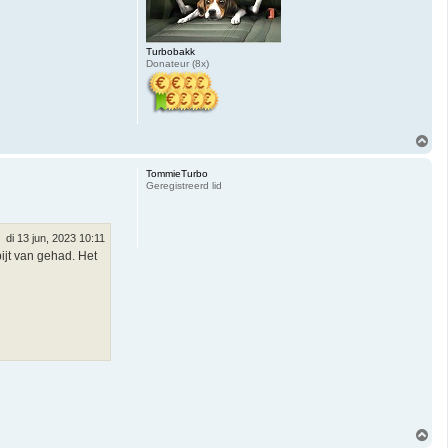
Turbobakk
Donateur (8x)
O
m
h
TommieTurbo
o
Geregistreerd lid
o
g
di 13 jun, 2023 10:11
jt van gehad. Het
O