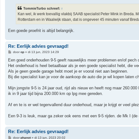
r
i
TommieTurbo schreef:
↑
c
h
Kan wel, ik werk toevallig vlakbij SAAB specialist Peter Mink in Breda. 
t
Rotterdam en in Waalwijk staan, dat is ongeveer 45 minuten vanaf Bred
Een goede proefrit is altijd belangrijk.
Re: Eerlijk advies gevraagd!
B
door
op
»
di 13 jun, 2023 14:29
e
r
Een goed onderhouden 9-5 geeft nauwelijks meer problemen en/of pech da
i
Het onderhoud is heel betaalbaar als je een goede specialist hebt, die v
c
h
Als je geen goede garage hebt moet je er vooral niet aan beginnen.
t
Bij die specialist kan je voor de aankoop de auto die je wil kopen laten c
Mijn jongste 9-5 is 24 jaar oud, rijd als nieuw en heeft nog maar 260.000
ik in 9 jaar tijd bijna 200.000 km op lpg mee gereden.
Af en te is er wel tegenvallend duur onderhoud, maar je krijgt er veel plez
Een 9-3 is leuk, maar ga zeker ook eens met een 9-5 rijden. de Mk I (de 
Re: Eerlijk advies gevraagd!
B
door
phanot
»
di 13 jun, 2023 20:02