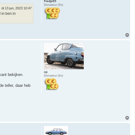
Fredje65
Donateur (5x)
di 13 jun, 2023 10:47
 in ben in
O
m
h
o
o
g
op
kant bekijken.
Donateur (4x)
e teller, daar heb
O
m
h
o
o