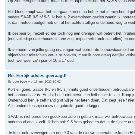
Op zich een prima auto, maar ik merk bij mezelf dat het SAAB-virus weer
Het bloed kruipt waar het niet gaan kan en nu heb ik het in mijn hoofd g
oudere SAAB 9-5 of 9-3, ik heb al 2 exemplaren gezien waarin ik intere
ik dan meteen budget heb om al het achterstallige onderhoud weg te we
Ik bespeur bij mezelf echter toch nog een drempel wat betreft het inrui
(een volledige onderhoudshistorie zegt mij namelijk ook niet alles) en e
Ik verneem van jullie graag ervaringen wat betreft de betrouwbaarheid en
objectiviteit misschien ver is te zoeken, maar ik hoor graag eerlijke 
toch wel weer zo'n jaar of 16 a 17 oud.
Re: Eerlijk advies gevraagd!
B
door
busy
»
di 13 jun, 2023 10:03
e
r
Kort en goed. Saabs 9-3 en 9-5 zijn mits goed onderhouden betrouwbare au
i
het aantoonbaar is. En dat hoeft niet perse een liefhebber te zijn. Koop 
c
h
Onderhoud ben je zelf handig of wil je het laten doen. Dat zegt jezelf ni
t
Alle onderdelen zijn nieuw en gebruikt goed te krijgen.
SAAB is niet perse een goedkope auto in gebruik maar wel betrouwbaar en
onderhoud doe ik zelf. Ik heb ook 9-5 Aero gehad en dat is de fijnere au
Je kunt ook overwegen om een 9-3 van de nieuwe generatie te kopen Hee