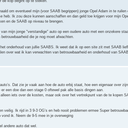
 de kop begint op te steken.
ehaald om eventueel mijn (voor SAAB begrippen) jonge Opel Adam in te ruilen o
sse heb. Ik zou deze kunnen aanschaffen en dan geld toe krijgen voor mijn 
rken en de SAAB op niveau te brengen.
len van mijn jonge "verstandige" auto op een oudere auto met een onzekere st
en betrouwbaarheid die je nog moet afwachten.
 het onderhoud van jullie SAABS. Ik weet dat ik op een site zit met SAAB lie
verhalen over wat ik kan verwachten van betrouwbaarheid en onderhoud van SAA
to’s. Dat zie je vaak aan hoe de auto erbij staat, hoe een eigenaar over zijn
je er een doe dan een stage 0 oftewel pak alle basis dingen aan.
et alleen iets over de kosten, maar ook over het vertrekpunt van de te kopen S
 veilig. Ik rijd in 3 9-3 OG’s en heb nooit problemen ermee Super betrouwba
to vond ik. Neem de 9-5 mee in je overweging
l andere auto dat wel.