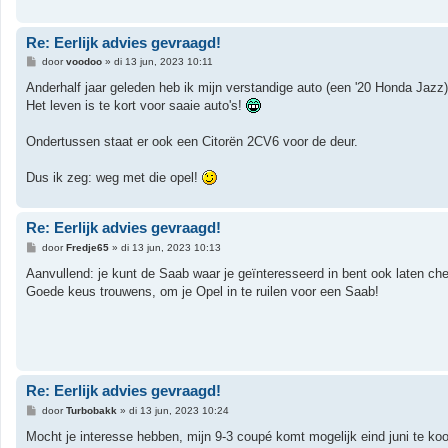
Re: Eerlijk advies gevraagd!
B
door
voodoo
»
di 13 jun, 2023 10:11
e
r
Anderhalf jaar geleden heb ik mijn verstandige auto (een '20 Honda J
i
Het leven is te kort voor saaie auto's!
c
h
t
Ondertussen staat er ook een Citorën 2CV6 voor de deur.
Dus ik zeg: weg met die opel!
Re: Eerlijk advies gevraagd!
B
door
Fredje65
»
di 13 jun, 2023 10:13
e
r
Aanvullend: je kunt de Saab waar je geïnteresseerd in bent ook laten che
i
Goede keus trouwens, om je Opel in te ruilen voor een Saab!
c
h
t
Re: Eerlijk advies gevraagd!
B
door
Turbobakk
»
di 13 jun, 2023 10:24
e
r
Mocht je interesse hebben, mijn 9-3 coupé komt mogelijk eind juni te ko
i