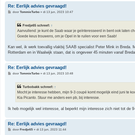
Re: Eerlijk advies gevraagd!
B
door
TommieTurbo
»
di 13 jun, 2023 10:47
e
r
i
Fredje65 schreef:
↑
c
h
Aanvullend: je kunt de Saab waar je geïnteresseerd in bent ook laten ch
t
Goede keus trouwens, om je Opel in te ruilen voor een Saab!
Kan wel, ik werk toevallig vlakbij SAAB specialist Peter Mink in Breda. 
Rotterdam en in Waalwijk staan, dat is ongeveer 45 minuten vanaf Breda
Re: Eerlijk advies gevraagd!
B
door
TommieTurbo
»
di 13 jun, 2023 10:48
e
r
i
Turbobakk schreef:
↑
c
h
Mocht je interesse hebben, mijn 9-3 coupé komt mogelijk eind juni te k
t
Kia Picanto. Stuur me anders een pb, bij interesse.
Ik heb mogelijk wel interesse, al beperkt mijn interesse zich niet tot d
Re: Eerlijk advies gevraagd!
B
door
Fredje65
»
di 13 jun, 2023 11:44
e