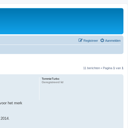
Registreer
Aanmelden
11 berichten • Pagina
1
van
1
TommieTurbo
Geregistreerd lid
 voor het merk
 2014.