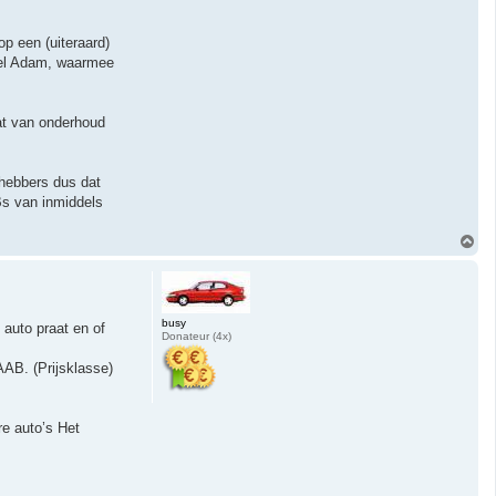
p een (uiteraard)
Opel Adam, waarmee
aat van onderhoud
fhebbers dus dat
Bs van inmiddels
O
m
h
o
o
g
busy
 auto praat en of
Donateur (4x)
AAB. (Prijsklasse)
re auto’s Het