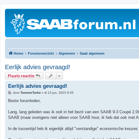
Home
Forumoverzicht
Algemeen
Saab algemeen
Eerlijk advies gevraagd!
Plaats reactie
Eerlijk advies gevraagd!
B
door
TommieTurbo
»
di 13 jun, 2023 9:35
e
r
Beste forumleden,
i
c
h
Lang, lang geleden was ik ooit in het bezit van een SAAB 9-3 Coupé 2.0t.
t
SAAB (maar overigens niet alleen voor SAAB hoor, ik heb dat ook met A
In de tussentijd heb ik eigenlijk altijd "verstandige" economische keuze