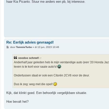
haar Kia Picanto. Stuur me anders een pb, bij interesse.
c
h
t
Re: Eerlijk advies gevraagd!
B
door
TommieTurbo
»
di 13 jun, 2023 10:46
e
r
i
voodoo schreef:
↑
c
h
Anderhalf jaar geleden heb ik mijn verstandige auto (een '20 Honda 
t
leven is te kort voor saaie auto's!
Ondertussen staat er ook een Citorën 2CV6 voor de deur.
Dus ik zeg: weg met die opel!
Kijk, dat klinkt goed. Een behoorlijk vergelijkbare situatie.
Hoe bevalt het?