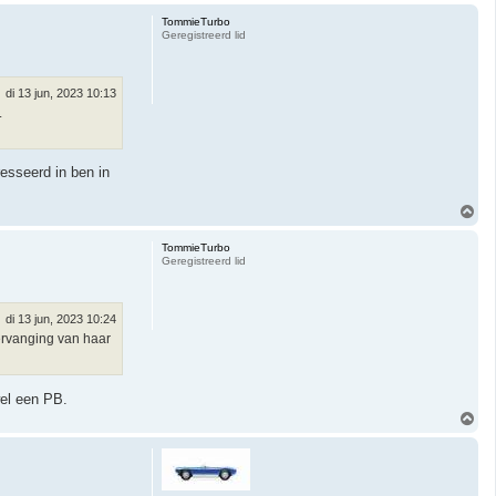
m
h
TommieTurbo
o
Geregistreerd lid
o
g
di 13 jun, 2023 10:13
.
esseerd in ben in
O
m
h
TommieTurbo
o
Geregistreerd lid
o
g
di 13 jun, 2023 10:24
vervanging van haar
wel een PB.
O
m
h
o
o
g