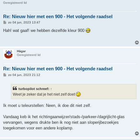
Geregistreerd lid
Re: Nieuw hier met een 900 - Het volgende raadsel
B
zo 04 jun, 2023 13:47
e
r
Hah! wat gaaf! we hebben dezelfde kleur 900
i
c
h
t
Hägar
Geregistreerd lid
Re: Nieuw hier met een 900 - Het volgende raadsel
B
zo 04 jun, 2023 21:12
e
r
i
turbopilot schreef:
↑
c
h
Weet je zeker dat je het niet zelf doet
t
Ik moet u teleurstellen: Neen, ik doe dit niet zelf.
Vandaag keb ik het richtingaanwijzer/stads-/parkeer-/dagrijlicht-glas
vervangen, wegens drukte ben ik nog niet aan sloperijbezoekjes
toegekomen voor een andere koplamp.