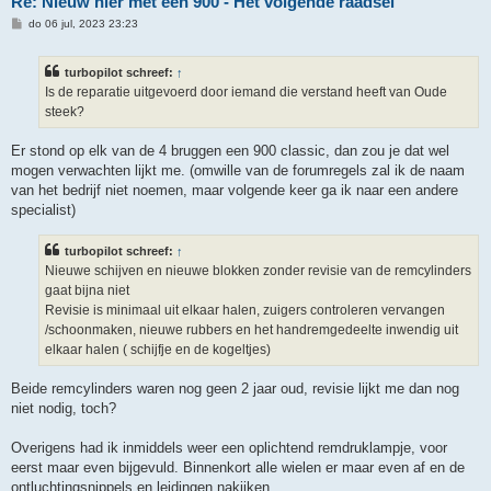
Re: Nieuw hier met een 900 - Het volgende raadsel
B
do 06 jul, 2023 23:23
e
r
i
turbopilot schreef:
↑
c
h
Is de reparatie uitgevoerd door iemand die verstand heeft van Oude
t
steek?
Er stond op elk van de 4 bruggen een 900 classic, dan zou je dat wel
mogen verwachten lijkt me. (omwille van de forumregels zal ik de naam
van het bedrijf niet noemen, maar volgende keer ga ik naar een andere
specialist)
turbopilot schreef:
↑
Nieuwe schijven en nieuwe blokken zonder revisie van de remcylinders
gaat bijna niet
Revisie is minimaal uit elkaar halen, zuigers controleren vervangen
/schoonmaken, nieuwe rubbers en het handremgedeelte inwendig uit
elkaar halen ( schijfje en de kogeltjes)
Beide remcylinders waren nog geen 2 jaar oud, revisie lijkt me dan nog
niet nodig, toch?
Overigens had ik inmiddels weer een oplichtend remdruklampje, voor
eerst maar even bijgevuld. Binnenkort alle wielen er maar even af en de
ontluchtingsnippels en leidingen nakijken.