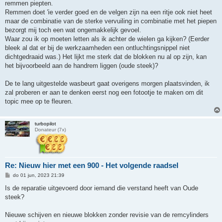
remmen piepten.
Remmen doet 'ie verder goed en de velgen zijn na een ritje ook niet heet
maar de combinatie van de sterke vervuiling in combinatie met het piepen
bezorgt mij toch een wat ongemakkelijk gevoel.
Waar zou ik op moeten letten als ik achter de wielen ga kijken? (Eerder
bleek al dat er bij de werkzaamheden een ontluchtingsnippel niet
dichtgedraaid was.) Het lijkt me sterk dat de blokken nu al op zijn, kan
het bijvoorbeeld aan de handrem liggen (oude steek)?
De te lang uitgestelde wasbeurt gaat overigens morgen plaatsvinden, ik
zal proberen er aan te denken eerst nog een fotootje te maken om dit
topic mee op te fleuren.
turbopilot
Donateur (7x)
Re: Nieuw hier met een 900 - Het volgende raadsel
B
do 01 jun, 2023 21:39
e
r
Is de reparatie uitgevoerd door iemand die verstand heeft van Oude
i
steek?
c
h
t
Nieuwe schijven en nieuwe blokken zonder revisie van de remcylinders