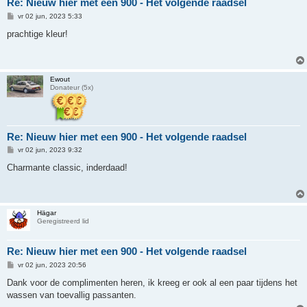
Re: Nieuw hier met een 900 - Het volgende raadsel
B
vr 02 jun, 2023 5:33
e
r
prachtige kleur!
i
c
h
t
Ewout
Donateur (5x)
Re: Nieuw hier met een 900 - Het volgende raadsel
B
vr 02 jun, 2023 9:32
e
r
Charmante classic, inderdaad!
i
c
h
t
Hägar
Geregistreerd lid
Re: Nieuw hier met een 900 - Het volgende raadsel
B
vr 02 jun, 2023 20:56
e
r
Dank voor de complimenten heren, ik kreeg er ook al een paar tijdens het
i
wassen van toevallig passanten.
c
h