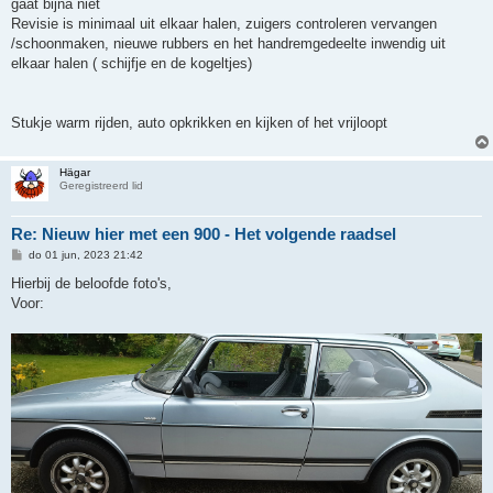
gaat bijna niet
Revisie is minimaal uit elkaar halen, zuigers controleren vervangen
/schoonmaken, nieuwe rubbers en het handremgedeelte inwendig uit
elkaar halen ( schijfje en de kogeltjes)
Stukje warm rijden, auto opkrikken en kijken of het vrijloopt
Hägar
Geregistreerd lid
Re: Nieuw hier met een 900 - Het volgende raadsel
B
do 01 jun, 2023 21:42
e
r
Hierbij de beloofde foto's,
i
Voor:
c
h
t