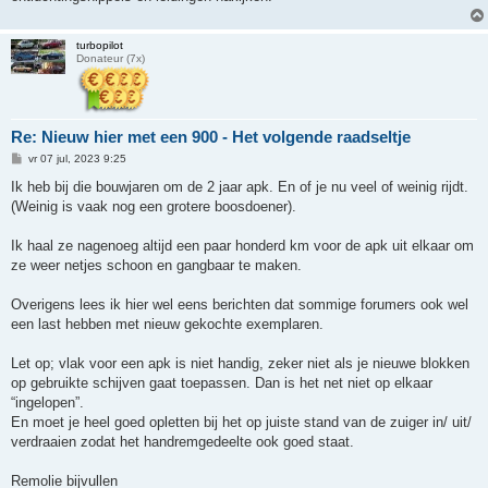
turbopilot
Donateur (7x)
Re: Nieuw hier met een 900 - Het volgende raadseltje
B
vr 07 jul, 2023 9:25
e
r
Ik heb bij die bouwjaren om de 2 jaar apk. En of je nu veel of weinig rijdt.
i
(Weinig is vaak nog een grotere boosdoener).
c
h
t
Ik haal ze nagenoeg altijd een paar honderd km voor de apk uit elkaar om
ze weer netjes schoon en gangbaar te maken.
Overigens lees ik hier wel eens berichten dat sommige forumers ook wel
een last hebben met nieuw gekochte exemplaren.
Let op; vlak voor een apk is niet handig, zeker niet als je nieuwe blokken
op gebruikte schijven gaat toepassen. Dan is het net niet op elkaar
“ingelopen”.
En moet je heel goed opletten bij het op juiste stand van de zuiger in/ uit/
verdraaien zodat het handremgedeelte ook goed staat.
Remolie bijvullen