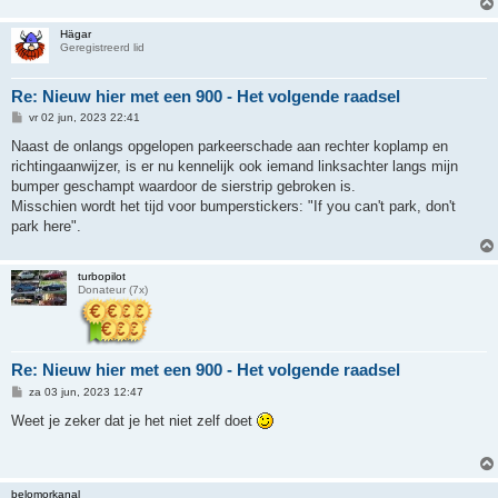
t
Hägar
Geregistreerd lid
Re: Nieuw hier met een 900 - Het volgende raadsel
B
vr 02 jun, 2023 22:41
e
r
Naast de onlangs opgelopen parkeerschade aan rechter koplamp en
i
richtingaanwijzer, is er nu kennelijk ook iemand linksachter langs mijn
c
h
bumper geschampt waardoor de sierstrip gebroken is.
t
Misschien wordt het tijd voor bumperstickers: "If you can't park, don't
park here".
turbopilot
Donateur (7x)
Re: Nieuw hier met een 900 - Het volgende raadsel
B
za 03 jun, 2023 12:47
e
r
Weet je zeker dat je het niet zelf doet
i
c
h
t
belomorkanal