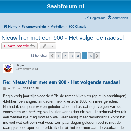
Saabforum.nl
Registreer
Aanmelden
Home
Forumoverzicht
Modellen
900 Classic
Nieuw hier met een 900 - Het volgende raadsel
Plaats reactie
1
2
3
4
5
6
Vorige
Volgende
81 berichten
Hägar
Geregistreerd lid
Re: Nieuw hier met een 900 - Het volgende raadsel
B
wo 31 mei, 2023 22:48
e
r
Begin vorig jaar zijn voor de APK de remschijven en (op mijn aandringen)
i
-blokken vervangen, sindsdien heb ik er zo'n 1000 km mee gereden.
c
h
Nu had ik een paar weken geleden al de indruk dat mijn velgen van de
t
voorwielen wel héél erg veel vuiler waren dan die van de achterwielen (ok,
een wasbeurtje mag sowieso wel weer eens) maar desondanks komt het
me wel wat extreem vuil voor. Een paar dagen geleden reed ik met de
raampjes iets open en merkte ik dat bij het remmen aan de voorkant de