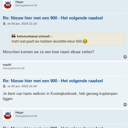
Hägar
Geregistreerd lid
Re: Nieuw hier met een 900 - Het volgende raadsel
B
zo 04 jun, 2023 21:14
e
r
i
belomorkanal schreef:
↑
c
h
Hah! wat gaaf! we hebben dezelfde kleur 900
t
Misschien kunnen we ze een keer naast elkaar zetten?
thijs90
Geregistreerd lid
Re: Nieuw hier met een 900 - Het volgende raadsel
B
zo 04 jun, 2023 21:44
e
r
Je bent van harte welkom in Kootwijkerbroek, heb genoeg koplampen
i
liggen
c
h
t
Hägar
Geregistreerd lid