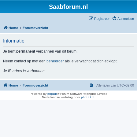
Saabforum.nl
Registreer
Aanmelden
Home
Forumoverzicht
Informatie
Je bent
permanent
verbannen van dit forum.
Neem contact op met een
beheerder
als je verwacht dat dit niet klopt.
Je IP-adres is verbannen.
Home
Forumoverzicht
Alle tijden zijn
UTC+02:00
Powered by
phpBB
® Forum Software © phpBB Limited
Nederlandse vertaling door
phpBB.nl
.