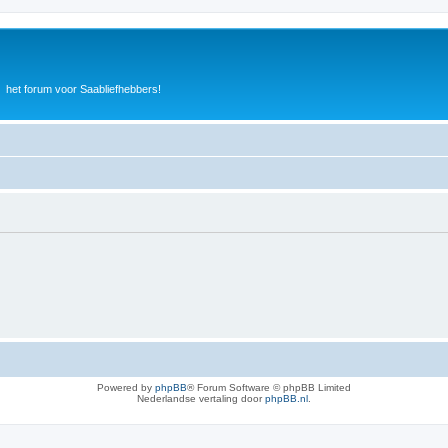
het forum voor Saabliefhebbers!
Powered by
phpBB
® Forum Software © phpBB Limited
Nederlandse vertaling door
phpBB.nl
.