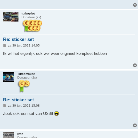
h
t
turbopilot
Donateur (7x)
Re: sticker set
B
za 30 jan, 2021 14:05
e
r
Ik wil het eigenlijk ook wel weer origineel kompleet hebben
i
c
h
t
Turbomouse
Donateur (2x)
Re: sticker set
B
za 30 jan, 2021 15:08
e
r
Zoek ook een set van US88
i
c
h
t
rvdb
Donateur (6x)