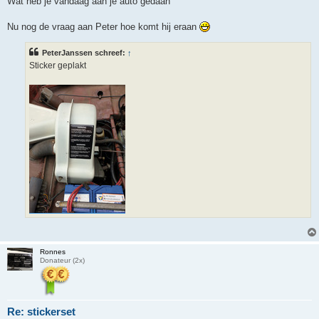
Wat heb je vandaag aan je auto gedaan
t
Nu nog de vraag aan Peter hoe komt hij eraan
PeterJanssen schreef:
↑
Sticker geplakt
Ronnes
Donateur (2x)
Re: stickerset