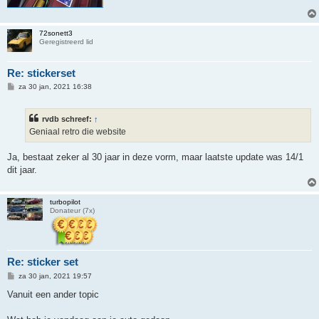
72sonett3
Geregistreerd lid
Re: stickerset
B
za 30 jan, 2021 16:38
e
r
i
rvdb schreef:
↑
c
h
Geniaal retro die website
t
Ja, bestaat zeker al 30 jaar in deze vorm, maar laatste update was 14/1
dit jaar.
turbopilot
Donateur (7x)
Re: sticker set
B
za 30 jan, 2021 19:57
e
r
Vanuit een ander topic
i
c
h