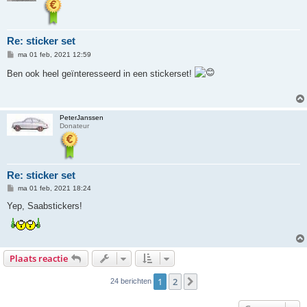
Re: sticker set
B
ma 01 feb, 2021 12:59
e
r
Ben ook heel geïnteresseerd in een stickerset!
i
c
h
t
PeterJanssen
Donateur
Re: sticker set
B
ma 01 feb, 2021 18:24
e
r
Yep, Saabstickers!
i
c
h
t
Plaats reactie
1
2
Volgende
24 berichten