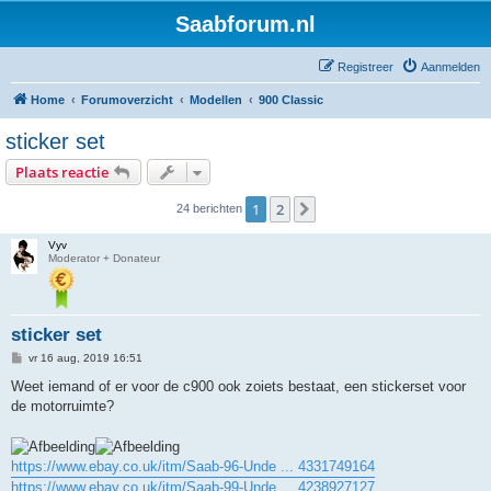
Saabforum.nl
Registreer
Aanmelden
Home
Forumoverzicht
Modellen
900 Classic
sticker set
Plaats reactie
1
2
Volgende
24 berichten
Vyv
Moderator + Donateur
sticker set
B
vr 16 aug, 2019 16:51
e
r
Weet iemand of er voor de c900 ook zoiets bestaat, een stickerset voor
i
de motorruimte?
c
h
t
https://www.ebay.co.uk/itm/Saab-96-Unde ... 4331749164
https://www.ebay.co.uk/itm/Saab-99-Unde ... 4238927127