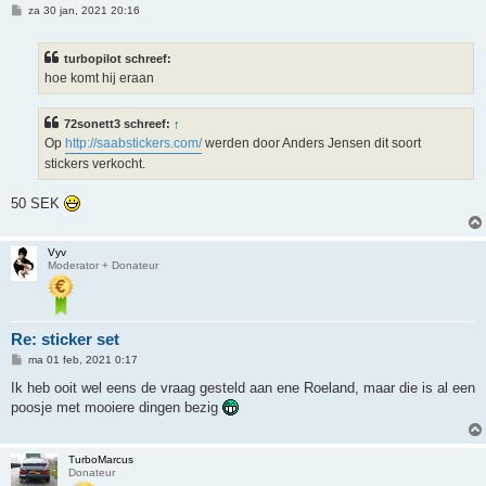
B
za 30 jan, 2021 20:16
e
r
i
turbopilot schreef:
c
h
hoe komt hij eraan
t
72sonett3 schreef:
↑
Op
http://saabstickers.com/
werden door Anders Jensen dit soort
stickers verkocht.
50 SEK
Vyv
Moderator + Donateur
Re: sticker set
B
ma 01 feb, 2021 0:17
e
r
Ik heb ooit wel eens de vraag gesteld aan ene Roeland, maar die is al een
i
poosje met mooiere dingen bezig
c
h
t
TurboMarcus
Donateur