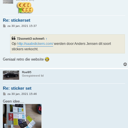
Re: stickerset
B
za 30 jan, 2021 15:37
e
r
i
72sonett3 schreef:
↑
c
h
Op
http://saabstickers.com/
werden door Anders Jensen dit soort
t
stickers verkocht.
Geniaal retro die website
Roel95
Geregistreerd lid
Re: sticker set
B
za 30 jan, 2021 15:46
e
r
Geen idee....
i
c
h
t