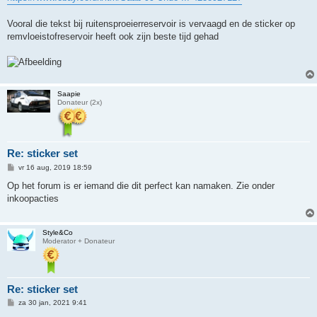
Vooral die tekst bij ruitensproeierreservoir is vervaagd en de sticker op
remvloeistofreservoir heeft ook zijn beste tijd gehad
Saapie
Donateur (2x)
Re: sticker set
B
vr 16 aug, 2019 18:59
e
r
Op het forum is er iemand die dit perfect kan namaken. Zie onder
i
inkoopacties
c
h
t
Style&Co
Moderator + Donateur
Re: sticker set
B
za 30 jan, 2021 9:41
e