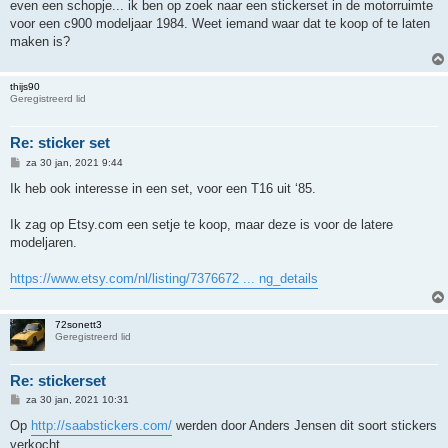
r
even een schopje... ik ben op zoek naar een stickerset in de motorruimte
i
voor een c900 modeljaar 1984. Weet iemand waar dat te koop of te laten
c
h
maken is?
t
thijs90
Geregistreerd lid
Re: sticker set
B
za 30 jan, 2021 9:44
e
r
Ik heb ook interesse in een set, voor een T16 uit ‘85.
i
c
h
Ik zag op Etsy.com een setje te koop, maar deze is voor de latere
t
modeljaren.
https://www.etsy.com/nl/listing/7376672 ... ng_details
72sonett3
Geregistreerd lid
Re: stickerset
B
za 30 jan, 2021 10:31
e
r
Op
http://saabstickers.com/
werden door Anders Jensen dit soort stickers
i
verkocht.
c