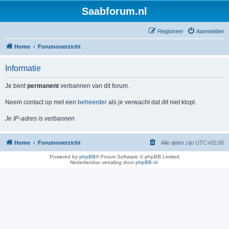
Saabforum.nl
Registreer
Aanmelden
Home
Forumoverzicht
Informatie
Je bent
permanent
verbannen van dit forum.
Neem contact op met een
beheerder
als je verwacht dat dit niet klopt.
Je IP-adres is verbannen.
Home
Forumoverzicht
Alle tijden zijn
UTC+02:00
Powered by
phpBB
® Forum Software © phpBB Limited
Nederlandse vertaling door
phpBB.nl
.