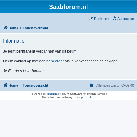
Saabforum.nl
Registreer
Aanmelden
Home
Forumoverzicht
Informatie
Je bent
permanent
verbannen van dit forum.
Neem contact op met een
beheerder
als je verwacht dat dit niet klopt.
Je IP-adres is verbannen.
Home
Forumoverzicht
Alle tijden zijn
UTC+02:00
Powered by
phpBB
® Forum Software © phpBB Limited
Nederlandse vertaling door
phpBB.nl
.