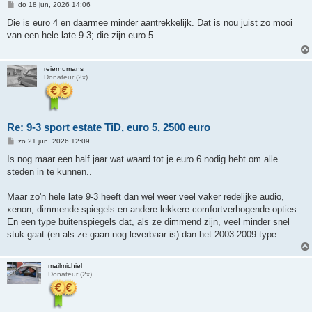
B
do 18 jun, 2026 14:06
e
r
Die is euro 4 en daarmee minder aantrekkelijk. Dat is nou juist zo mooi
i
van een hele late 9-3; die zijn euro 5.
c
h
t
reiernumans
Donateur (2x)
Re: 9-3 sport estate TiD, euro 5, 2500 euro
B
zo 21 jun, 2026 12:09
e
r
Is nog maar een half jaar wat waard tot je euro 6 nodig hebt om alle
i
steden in te kunnen..
c
h
t
Maar zo'n hele late 9-3 heeft dan wel weer veel vaker redelijke audio,
xenon, dimmende spiegels en andere lekkere comfortverhogende opties.
En een type buitenspiegels dat, als ze dimmend zijn, veel minder snel
stuk gaat (en als ze gaan nog leverbaar is) dan het 2003-2009 type
mailmichiel
Donateur (2x)