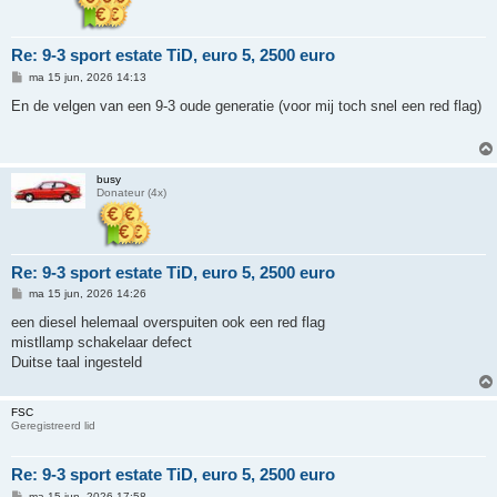
Re: 9-3 sport estate TiD, euro 5, 2500 euro
B
ma 15 jun, 2026 14:13
e
r
En de velgen van een 9-3 oude generatie (voor mij toch snel een red flag)
i
c
h
t
busy
Donateur (4x)
Re: 9-3 sport estate TiD, euro 5, 2500 euro
B
ma 15 jun, 2026 14:26
e
r
een diesel helemaal overspuiten ook een red flag
i
mistllamp schakelaar defect
c
h
Duitse taal ingesteld
t
FSC
Geregistreerd lid
Re: 9-3 sport estate TiD, euro 5, 2500 euro
B
ma 15 jun, 2026 17:58