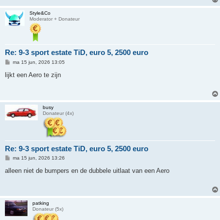
Style&Co
Moderator + Donateur
Re: 9-3 sport estate TiD, euro 5, 2500 euro
B
ma 15 jun, 2026 13:05
e
r
lijkt een Aero te zijn
i
c
h
t
busy
Donateur (4x)
Re: 9-3 sport estate TiD, euro 5, 2500 euro
B
ma 15 jun, 2026 13:26
e
r
alleen niet de bumpers en de dubbele uitlaat van een Aero
i
c
h
t
patking
Donateur (5x)