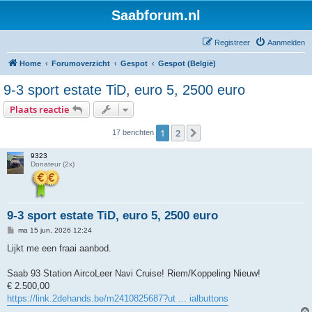
Saabforum.nl
Registreer
Aanmelden
Home
Forumoverzicht
Gespot
Gespot (België)
9-3 sport estate TiD, euro 5, 2500 euro
Plaats reactie
1
2
Volgende
17 berichten
9323
Donateur (2x)
9-3 sport estate TiD, euro 5, 2500 euro
B
ma 15 jun, 2026 12:24
e
r
Lijkt me een fraai aanbod.
i
c
h
Saab 93 Station AircoLeer Navi Cruise! Riem/Koppeling Nieuw!
t
€ 2.500,00
https://link.2dehands.be/m2410825687?ut ... ialbuttons