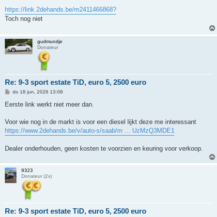
e
r
https://link.2dehands.be/m2411466868?
i
Toch nog niet
c
h
t
gudmundje
Donateur
Re: 9-3 sport estate TiD, euro 5, 2500 euro
B
do 18 jun, 2026 13:08
e
r
Eerste link werkt niet meer dan.
i
c
h
Voor wie nog in de markt is voor een diesel lijkt deze me interessant
t
https://www.2dehands.be/v/auto-s/saab/m ... UzMzQ3MDE1
Dealer onderhouden, geen kosten te voorzien en keuring voor verkoop.
9323
Donateur (2x)
Re: 9-3 sport estate TiD, euro 5, 2500 euro