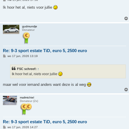
e
r
Ik hoor het al, niets voor jullie
i
c
h
t
gudmundje
Donateur
Re: 9-3 sport estate TiD, euro 5, 2500 euro
B
wo 17 jun, 2026 13:19
e
r
i
FSC schreef:
↑
c
h
Ik hoor het al, niets voor jullie
t
maar wel voor iemand anders want deze is al weg
mailmichiel
Donateur (2x)
Re: 9-3 sport estate TiD, euro 5, 2500 euro
B
wo 17 jun, 2026 14:27