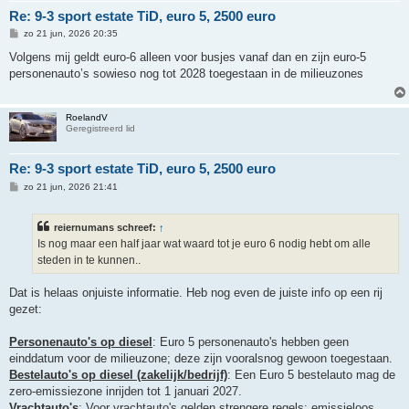
Re: 9-3 sport estate TiD, euro 5, 2500 euro
B
zo 21 jun, 2026 20:35
e
r
Volgens mij geldt euro-6 alleen voor busjes vanaf dan en zijn euro-5
i
personenauto’s sowieso nog tot 2028 toegestaan in de milieuzones
c
h
t
RoelandV
Geregistreerd lid
Re: 9-3 sport estate TiD, euro 5, 2500 euro
B
zo 21 jun, 2026 21:41
e
r
i
reiernumans schreef:
↑
c
h
Is nog maar een half jaar wat waard tot je euro 6 nodig hebt om alle
t
steden in te kunnen..
Dat is helaas onjuiste informatie. Heb nog even de juiste info op een rij
gezet:
Personenauto's op diesel
: Euro 5 personenauto's hebben geen
einddatum voor de milieuzone; deze zijn vooralsnog gewoon toegestaan.
Bestelauto's op diesel (zakelijk/bedrijf)
: Een Euro 5 bestelauto mag de
zero-emissiezone inrijden tot 1 januari 2027.
Vrachtauto's
: Voor vrachtauto's gelden strengere regels; emissieloos