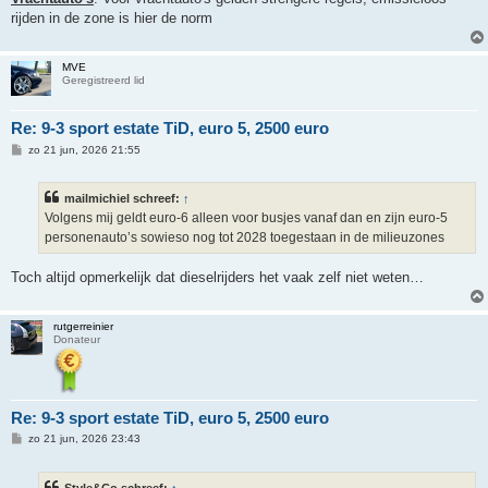
rijden in de zone is hier de norm
MVE
Geregistreerd lid
Re: 9-3 sport estate TiD, euro 5, 2500 euro
B
zo 21 jun, 2026 21:55
e
r
i
mailmichiel schreef:
↑
c
h
Volgens mij geldt euro-6 alleen voor busjes vanaf dan en zijn euro-5
t
personenauto’s sowieso nog tot 2028 toegestaan in de milieuzones
Toch altijd opmerkelijk dat dieselrijders het vaak zelf niet weten…
rutgerreinier
Donateur
Re: 9-3 sport estate TiD, euro 5, 2500 euro
B
zo 21 jun, 2026 23:43
e
r
i
Style&Co schreef:
↑