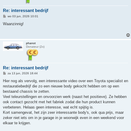
Re: interessant bedrijf
B
wo 03 jun, 2026 10:01
e
r
Waanzinnig!
i
c
h
t
phanot
Donateur (2x)
Re: interessant bedrijf
B
za 13 jun, 2026 18:44
e
r
Hier nog als vervolg, een interessante video over een Toyota specialist en
i
restauratiebedrijf die zo een nieuwe body gekocht hebben om op een
c
h
bestaand chassis te zetten.
t
Veel teleurstellingen en onvoorzien werk (naast het positieve). Ze hebben
ook contact gezocht met het fabriek zodat die hun product kunnen
verbeteren. Helaas geen interesse, wat echt spijtig is.
Kort samengevat, het zijn zeer interessante body's, ook qua prijs, maar
zeker niet iets om in je garage in je woonwijk even in een weekend voor
elkaar te krijgen.