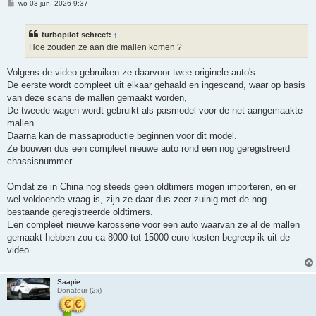
B
wo 03 jun, 2026 9:37
e
r
i
turbopilot schreef:
↑
c
h
Hoe zouden ze aan die mallen komen ?
t
Volgens de video gebruiken ze daarvoor twee originele auto's.
De eerste wordt compleet uit elkaar gehaald en ingescand, waar op basis
van deze scans de mallen gemaakt worden,
De tweede wagen wordt gebruikt als pasmodel voor de net aangemaakte
mallen.
Daarna kan de massaproductie beginnen voor dit model.
Ze bouwen dus een compleet nieuwe auto rond een nog geregistreerd
chassisnummer.
Omdat ze in China nog steeds geen oldtimers mogen importeren, en er
wel voldoende vraag is, zijn ze daar dus zeer zuinig met de nog
bestaande geregistreerde oldtimers.
Een compleet nieuwe karosserie voor een auto waarvan ze al de mallen
gemaakt hebben zou ca 8000 tot 15000 euro kosten begreep ik uit de
video.
Saapie
Donateur (2x)