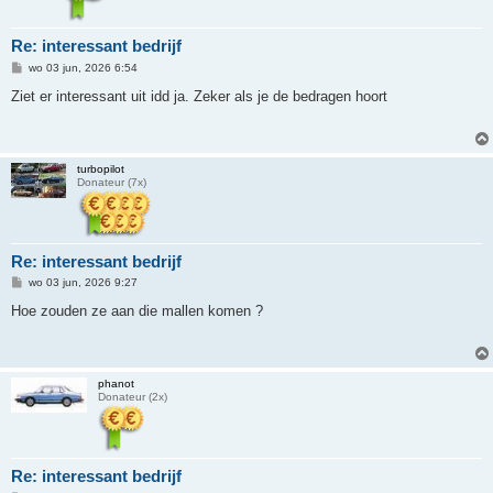
Re: interessant bedrijf
B
wo 03 jun, 2026 6:54
e
r
Ziet er interessant uit idd ja. Zeker als je de bedragen hoort
i
c
h
t
turbopilot
Donateur (7x)
Re: interessant bedrijf
B
wo 03 jun, 2026 9:27
e
r
Hoe zouden ze aan die mallen komen ?
i
c
h
t
phanot
Donateur (2x)
Re: interessant bedrijf