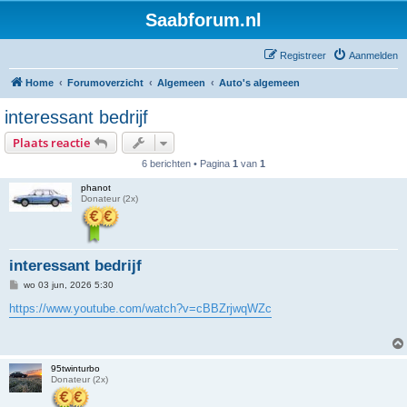
Saabforum.nl
Registreer
Aanmelden
Home
Forumoverzicht
Algemeen
Auto's algemeen
interessant bedrijf
Plaats reactie
6 berichten • Pagina
1
van
1
phanot
Donateur (2x)
interessant bedrijf
B
wo 03 jun, 2026 5:30
e
r
https://www.youtube.com/watch?v=cBBZrjwqWZc
i
c
h
t
95twinturbo
Donateur (2x)