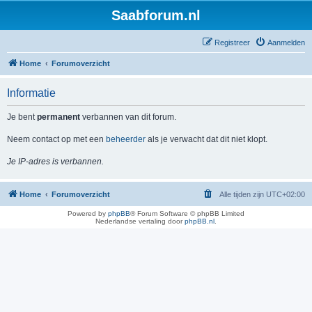
Saabforum.nl
Registreer
Aanmelden
Home
Forumoverzicht
Informatie
Je bent
permanent
verbannen van dit forum.
Neem contact op met een
beheerder
als je verwacht dat dit niet klopt.
Je IP-adres is verbannen.
Home
Forumoverzicht
Alle tijden zijn
UTC+02:00
Powered by
phpBB
® Forum Software © phpBB Limited
Nederlandse vertaling door
phpBB.nl
.