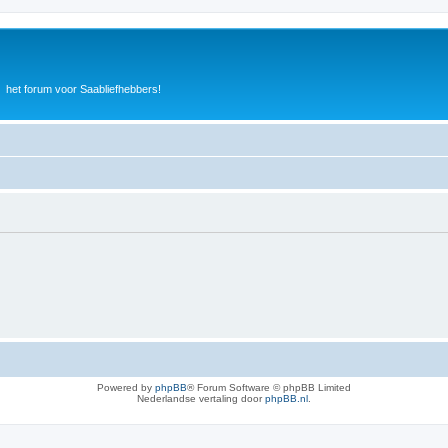
het forum voor Saabliefhebbers!
Powered by
phpBB
® Forum Software © phpBB Limited
Nederlandse vertaling door
phpBB.nl
.