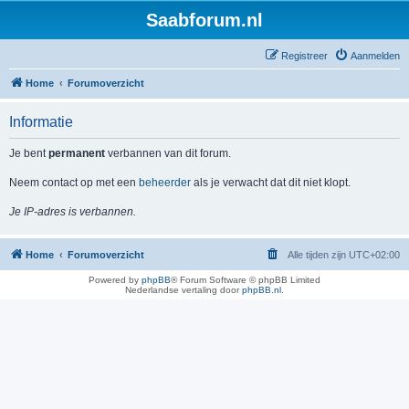
Saabforum.nl
Registreer
Aanmelden
Home
Forumoverzicht
Informatie
Je bent
permanent
verbannen van dit forum.
Neem contact op met een
beheerder
als je verwacht dat dit niet klopt.
Je IP-adres is verbannen.
Home
Forumoverzicht
Alle tijden zijn
UTC+02:00
Powered by
phpBB
® Forum Software © phpBB Limited
Nederlandse vertaling door
phpBB.nl
.