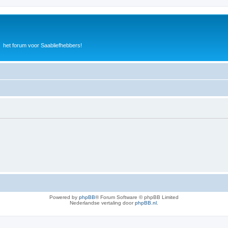
het forum voor Saabliefhebbers!
Powered by
phpBB
® Forum Software © phpBB Limited
Nederlandse vertaling door
phpBB.nl
.