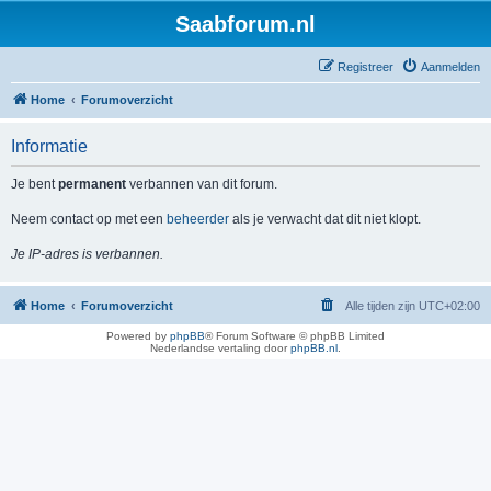
Saabforum.nl
Registreer
Aanmelden
Home
Forumoverzicht
Informatie
Je bent
permanent
verbannen van dit forum.
Neem contact op met een
beheerder
als je verwacht dat dit niet klopt.
Je IP-adres is verbannen.
Home
Forumoverzicht
Alle tijden zijn
UTC+02:00
Powered by
phpBB
® Forum Software © phpBB Limited
Nederlandse vertaling door
phpBB.nl
.