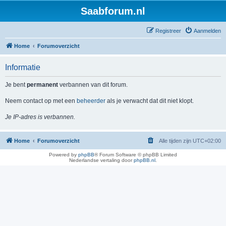
Saabforum.nl
Registreer
Aanmelden
Home
Forumoverzicht
Informatie
Je bent
permanent
verbannen van dit forum.
Neem contact op met een
beheerder
als je verwacht dat dit niet klopt.
Je IP-adres is verbannen.
Home
Forumoverzicht
Alle tijden zijn
UTC+02:00
Powered by
phpBB
® Forum Software © phpBB Limited
Nederlandse vertaling door
phpBB.nl
.