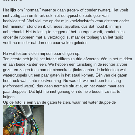
Het lijkt om "normaal" water te gaan (regen- of condenswater). Het voelt
niet vettig aan en ik ruik ook niet de typische zoete geur van
koelvloeistof. Wel viel me op dat mijn koelvloeistofniveau gisteren onder
het minimum stond en ik dit moest bijvullen, dus dat houd ik in mijn
achterhoofd. Het is lastig te zeggen of het nu erger wordt, omdat alles
onder de rubberen mat al verzadigd is, maar de toplaag van het tapijt
voelt nu minder nat dan een paar weken geleden.
Na wat testen vielen mij een paar dingen op:
Ten eerste heb je bij het interieurfilterhuis drie afvoeren: één in het midden
en aan beide kanten één. We hebben een tuinslang in de rechter afvoer
gezet en zagen toen aan de binnenkant (links achter de bekleding) wat
waterdruppels uit een paar gaten in het staal komen. Eén van die gaten
heeft ook wat lichte roestvorming. Nu was dit wel met een tuinslang
(geforceerd water), dus geen normale situatie, en het waren maar een
paar druppels. Dat lijkt me niet genoeg om de hele bodem zo nat te
krijgen.
Op de foto is een van de gaten te zien, waar het water druppelde