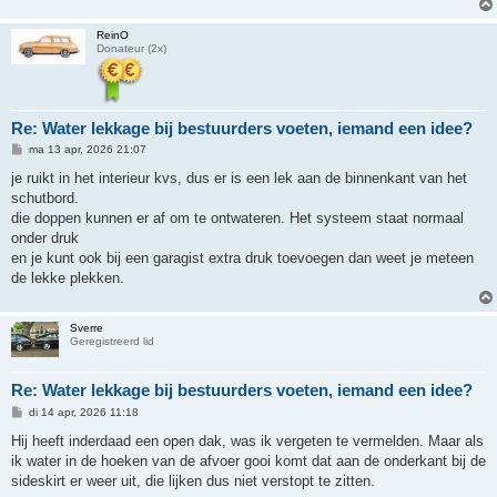
ReinO
Donateur (2x)
Re: Water lekkage bij bestuurders voeten, iemand een idee?
B
ma 13 apr, 2026 21:07
e
r
je ruikt in het interieur kvs, dus er is een lek aan de binnenkant van het
i
schutbord.
c
h
die doppen kunnen er af om te ontwateren. Het systeem staat normaal
t
onder druk
en je kunt ook bij een garagist extra druk toevoegen dan weet je meteen
de lekke plekken.
Sverre
Geregistreerd lid
Re: Water lekkage bij bestuurders voeten, iemand een idee?
B
di 14 apr, 2026 11:18
e
r
Hij heeft inderdaad een open dak, was ik vergeten te vermelden. Maar als
i
ik water in de hoeken van de afvoer gooi komt dat aan de onderkant bij de
c
h
sideskirt er weer uit, die lijken dus niet verstopt te zitten.
t