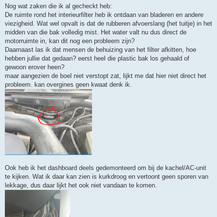
Nog wat zaken die ik al gecheckt heb:
De ruimte rond het interieurfilter heb ik ontdaan van bladeren en andere
viezigheid. Wat wel opvalt is dat de rubberen afvoerslang (het tuitje) in het
midden van die bak volledig mist. Het water valt nu dus direct de
motorruimte in, kan dit nog een probleem zijn?
Daarnaast las ik dat mensen de behuizing van het filter afkitten, hoe
hebben jullie dat gedaan? eerst heel die plastic bak los gehaald of
gewoon erover heen?
maar aangezien de boel niet verstopt zat, lijkt me dat hier niet direct het
probleem. kan overgines geen kwaat denk ik.
Ook heb ik het dashboard deels gedemonteerd om bij de kachel/AC-unit
te kijken. Wat ik daar kan zien is kurkdroog en vertoont geen sporen van
lekkage, dus daar lijkt het ook niet vandaan te komen.