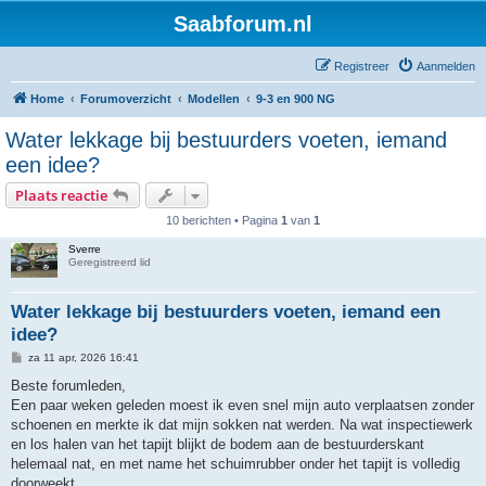
Saabforum.nl
Registreer
Aanmelden
Home
Forumoverzicht
Modellen
9-3 en 900 NG
Water lekkage bij bestuurders voeten, iemand
een idee?
Plaats reactie
10 berichten • Pagina
1
van
1
Sverre
Geregistreerd lid
Water lekkage bij bestuurders voeten, iemand een
idee?
B
za 11 apr, 2026 16:41
e
r
Beste forumleden,
i
Een paar weken geleden moest ik even snel mijn auto verplaatsen zonder
c
h
schoenen en merkte ik dat mijn sokken nat werden. Na wat inspectiewerk
t
en los halen van het tapijt blijkt de bodem aan de bestuurderskant
helemaal nat, en met name het schuimrubber onder het tapijt is volledig
doorweekt.