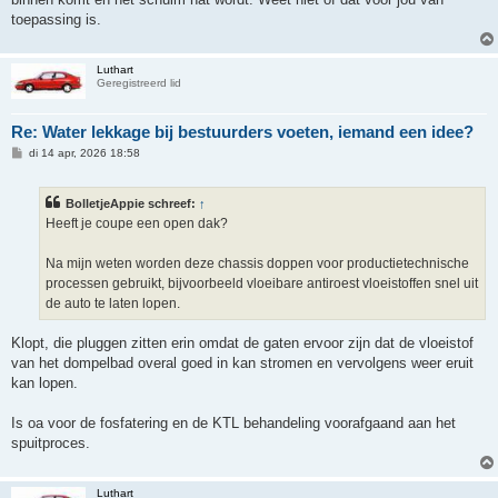
c
h
toepassing is.
t
Luthart
Geregistreerd lid
Re: Water lekkage bij bestuurders voeten, iemand een idee?
B
di 14 apr, 2026 18:58
e
r
i
BolletjeAppie schreef:
↑
c
h
Heeft je coupe een open dak?
t
Na mijn weten worden deze chassis doppen voor productietechnische
processen gebruikt, bijvoorbeeld vloeibare antiroest vloeistoffen snel uit
de auto te laten lopen.
Klopt, die pluggen zitten erin omdat de gaten ervoor zijn dat de vloeistof
van het dompelbad overal goed in kan stromen en vervolgens weer eruit
kan lopen.
Is oa voor de fosfatering en de KTL behandeling voorafgaand aan het
spuitproces.
Luthart