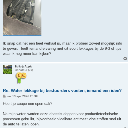
Ik snap dat het een heel verhaal is, maar ik probeer zoveel mogelijk info
te geven. Heeft iemand ervaring met dit soort lekkages bij de 9-3 of tips
waar ik nog meer kan kijken?
BolletjeAppie
Donateur (2x)
Re: Water lekkage bij bestuurders voeten, iemand een idee?
B
ma 13 apr, 2026 20:39
e
r
Heeft je coupe een open dak?
i
c
h
Na mijn weten worden deze chassis doppen voor productietechnische
t
processen gebruikt, bijvoorbeeld vloeibare antiroest vloeistoffen snel uit
de auto te laten lopen.