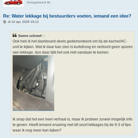
Geregistreerd lid
Re: Water lekkage bij bestuurders voeten, iemand een idee?
B
di 14 apr, 2026 19:12
e
r
i
Sverre schreef:
↑
c
h
Ook heb ik het dashboard deels gedemonteerd om bij de kachel/AC-
t
unit te kijken. Wat ik daar kan zien is kurkdroog en vertoont geen sporen
van lekkage, dus daar lijkt het ook niet vandaan te komen.
Ik snap dat het een heel verhaal is, maar ik probeer zoveel mogelijk info
te geven. Heeft iemand ervaring met dit soort lekkages bij de 9-3 of tips
waar ik nog meer kan kijken?