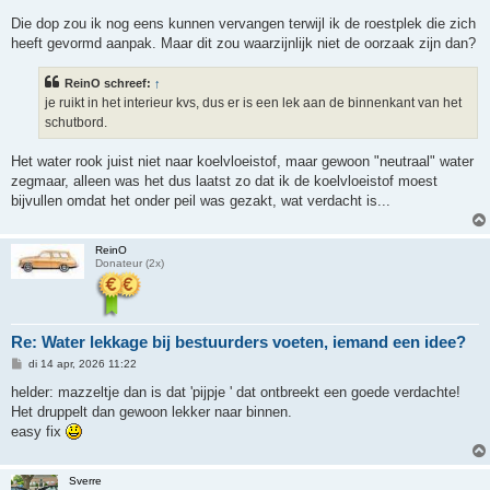
Die dop zou ik nog eens kunnen vervangen terwijl ik de roestplek die zich
heeft gevormd aanpak. Maar dit zou waarzijnlijk niet de oorzaak zijn dan?
ReinO schreef:
↑
je ruikt in het interieur kvs, dus er is een lek aan de binnenkant van het
schutbord.
Het water rook juist niet naar koelvloeistof, maar gewoon "neutraal" water
zegmaar, alleen was het dus laatst zo dat ik de koelvloeistof moest
bijvullen omdat het onder peil was gezakt, wat verdacht is...
ReinO
Donateur (2x)
Re: Water lekkage bij bestuurders voeten, iemand een idee?
B
di 14 apr, 2026 11:22
e
r
helder: mazzeltje dan is dat 'pijpje ' dat ontbreekt een goede verdachte!
i
Het druppelt dan gewoon lekker naar binnen.
c
h
easy fix
t
Sverre