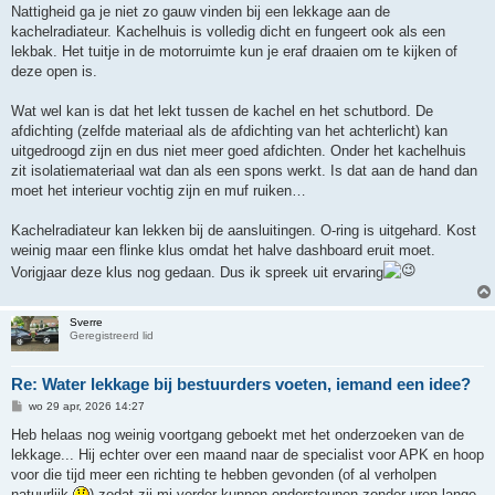
Nattigheid ga je niet zo gauw vinden bij een lekkage aan de
kachelradiateur. Kachelhuis is volledig dicht en fungeert ook als een
lekbak. Het tuitje in de motorruimte kun je eraf draaien om te kijken of
deze open is.
Wat wel kan is dat het lekt tussen de kachel en het schutbord. De
afdichting (zelfde materiaal als de afdichting van het achterlicht) kan
uitgedroogd zijn en dus niet meer goed afdichten. Onder het kachelhuis
zit isolatiemateriaal wat dan als een spons werkt. Is dat aan de hand dan
moet het interieur vochtig zijn en muf ruiken…
Kachelradiateur kan lekken bij de aansluitingen. O-ring is uitgehard. Kost
weinig maar een flinke klus omdat het halve dashboard eruit moet.
Vorigjaar deze klus nog gedaan. Dus ik spreek uit ervaring
Sverre
Geregistreerd lid
Re: Water lekkage bij bestuurders voeten, iemand een idee?
B
wo 29 apr, 2026 14:27
e
r
Heb helaas nog weinig voortgang geboekt met het onderzoeken van de
i
lekkage... Hij echter over een maand naar de specialist voor APK en hoop
c
h
voor die tijd meer een richting te hebben gevonden (of al verholpen
t
natuurlijk
) zodat zij mj verder kunnen ondersteunen zonder uren lange