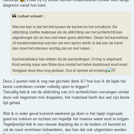
diagnose vanaf hun kant.
Luthart schreef:
↑
Wat wel kan is dat het lekt tussen de kachel en het schutbord. De
afdichting (zelfde materiaal als de afdichting van het achterlicht) kan
uitgedroogd zijn en dus niet meer goed afdichten. Onder het kachelhuis
zit isolatiemateriaal wat dan als een spons werkt. Is dat aan de hand
dan moet het interieur vochtig zijn en muf ruiken…
Kachelradiateur kan lekken bij de aansluitingen. O-ring is uitgehard.
Kost weinig maar een flinke klus omdat het halve dashboard eruit moet.
Vorigjaar deze klus nog gedaan. Dus ik spreek uit ervaring
Deze 2 punten heb ik nog niet gechekt denk ik? hoe kan ik dit bijde het
beste controleren zonder volledig open te leggen?
Toevallig heb ik net de afdichting van m'n achterlichten vervangen omdat
deze ook begonnen met druppelen, het materiaal heeft dus wel zijn beste
tijd gehad.
Wat ik in ieder geval komend weekend ga doen is het tapijt nogmaals
goed los trekken en luchten om hopelijk het meeste water eruit te krijgen.
Tegelijkertijd heb ik een nieuwe dop/plug die in de bodem zit besteld en
zal de roest eromheen behandelen, dan kan dat ook uitgesloten worden.