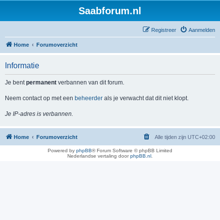
Saabforum.nl
Registreer
Aanmelden
Home
Forumoverzicht
Informatie
Je bent
permanent
verbannen van dit forum.
Neem contact op met een
beheerder
als je verwacht dat dit niet klopt.
Je IP-adres is verbannen.
Home
Forumoverzicht
Alle tijden zijn
UTC+02:00
Powered by
phpBB
® Forum Software © phpBB Limited
Nederlandse vertaling door
phpBB.nl
.