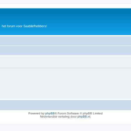
het forum voor Saabliefhebbers!
Powered by
phpBB
® Forum Software © phpBB Limited
Nederlandse vertaling door
phpBB.nl
.