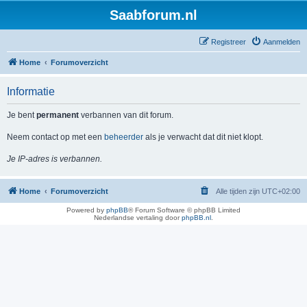
Saabforum.nl
Registreer
Aanmelden
Home
Forumoverzicht
Informatie
Je bent
permanent
verbannen van dit forum.
Neem contact op met een
beheerder
als je verwacht dat dit niet klopt.
Je IP-adres is verbannen.
Home
Forumoverzicht
Alle tijden zijn
UTC+02:00
Powered by
phpBB
® Forum Software © phpBB Limited
Nederlandse vertaling door
phpBB.nl
.