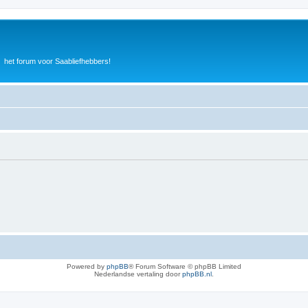
het forum voor Saabliefhebbers!
Powered by
phpBB
® Forum Software © phpBB Limited
Nederlandse vertaling door
phpBB.nl
.