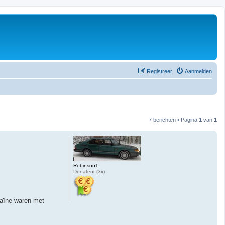
Registreer
Aanmelden
7 berichten • Pagina
1
van
1
Robinson1
Donateur (3x)
raïne waren met