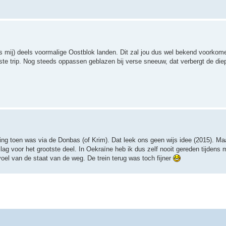
ns mij) deels voormalige Oostblok landen. Dit zal jou dus wel bekend voorko
tste trip. Nog steeds oppassen geblazen bij verse sneeuw, dat verbergt de die
ng toen was via de Donbas (of Krim). Dat leek ons geen wijs idee (2015). Ma
 lag voor het grootste deel. In Oekraïne heb ik dus zelf nooit gereden tijdens
oel van de staat van de weg. De trein terug was toch fijner