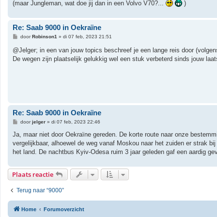
(maar Jungleman, wat doe jij dan in een Volvo V70?...
)
Re: Saab 9000 in Oekraïne
B
door
Robinson1
»
di 07 feb, 2023 21:51
e
r
@Jelger; in een van jouw topics beschreef je een lange reis door (volge
i
De wegen zijn plaatselijk gelukkig wel een stuk verbeterd sinds jouw laa
c
h
t
Re: Saab 9000 in Oekraïne
B
door
jelger
»
di 07 feb, 2023 22:46
e
r
Ja, maar niet door Oekraïne gereden. De korte route naar onze bestemmi
i
vergelijkbaar, alhoewel de weg vanaf Moskou naar het zuiden er strak bij
c
h
het land. De nachtbus Kyiv-Odesa ruim 3 jaar geleden gaf een aardig gev
t
Plaats reactie
Terug naar “9000”
Home
Forumoverzicht