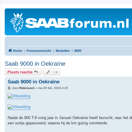
Home
Forumoverzicht
Modellen
9000
Saab 9000 in Oekraïne
Plaats reactie
Saab 9000 in Oekraïne
B
door
Robinson1
»
ma 06 feb, 2023 4:25
e
r
i
c
h
t
Nadat de 900 T-8 vorig jaar in Januari Oekraïne heeft bezocht, was het
een uurtje gepasseerd, waarna hij de km gulzig verorberde.