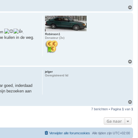
O
m
h
o
o
g
men
.
Robinson1
pe kuilen in de weg.
Donateur (3x)
O
m
h
jelger
o
Geregistreerd lid
o
g
ar goed, inderdaad
 mijn bezoeken aan
O
m
7 berichten • Pagina
1
van
1
h
o
o
Ga naar
g
Verwijder alle forumcookies
Alle tijden zijn
UTC+02:00