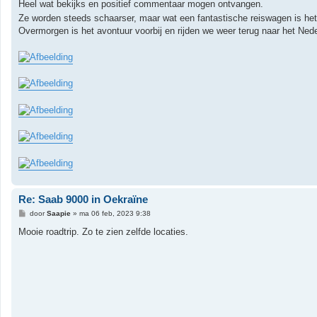
Heel wat bekijks en positief commentaar mogen ontvangen.
Ze worden steeds schaarser, maar wat een fantastische reiswagen is he
Overmorgen is het avontuur voorbij en rijden we weer terug naar het Ned
Re: Saab 9000 in Oekraïne
B
door
Saapie
»
ma 06 feb, 2023 9:38
e
r
Mooie roadtrip. Zo te zien zelfde locaties.
i
c
h
t