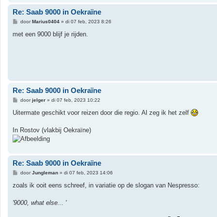
Re: Saab 9000 in Oekraïne
B
door
Marius0404
»
di 07 feb, 2023 8:26
e
r
met een 9000 blijf je rijden.
i
c
h
t
Re: Saab 9000 in Oekraïne
B
door
jelger
»
di 07 feb, 2023 10:22
e
r
Uitermate geschikt voor reizen door die regio. Al zeg ik het zelf
i
c
h
In Rostov (vlakbij Oekraïne)
t
Re: Saab 9000 in Oekraïne
B
door
Jungleman
»
di 07 feb, 2023 14:06
e
r
zoals ik ooit eens schreef, in variatie op de slogan van Nespresso:
i
c
h
'9000, what else... '
t