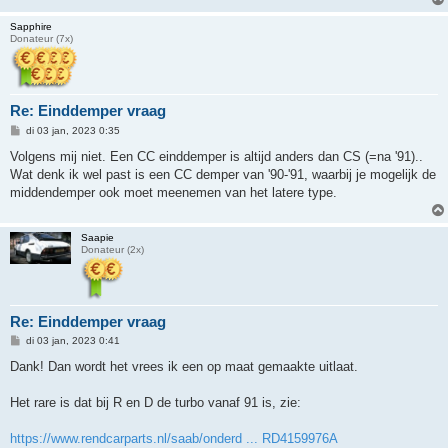
Sapphire
Donateur (7x)
Re: Einddemper vraag
B
di 03 jan, 2023 0:35
e
r
Volgens mij niet. Een CC einddemper is altijd anders dan CS (=na '91)..
i
Wat denk ik wel past is een CC demper van '90-'91, waarbij je mogelijk de
c
h
middendemper ook moet meenemen van het latere type.
t
Saapie
Donateur (2x)
Re: Einddemper vraag
B
di 03 jan, 2023 0:41
e
r
Dank! Dan wordt het vrees ik een op maat gemaakte uitlaat.
i
c
h
Het rare is dat bij R en D de turbo vanaf 91 is, zie:
t
https://www.rendcarparts.nl/saab/onderd ... RD4159976A