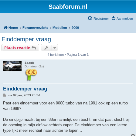
Saabforum.nl
Registreer
Aanmelden
Home
Forumoverzicht
Modellen
9000
Einddemper vraag
Plaats reactie
4 berichten • Pagina
1
van
1
Saapie
Donateur (2x)
Einddemper vraag
B
ma 02 jan, 2023 23:34
e
r
Past een eindemper voor een 9000 turbo van na 1991 ook op een turbo
i
van 1988?
c
h
t
De eindpijp maakt bij een 88er namelijk een bocht, en dat past slecht bij
de opening in mijn airflow achterbumper. De einddemper van een latere
type lijkt meer rechtuit naar achter te lopen…