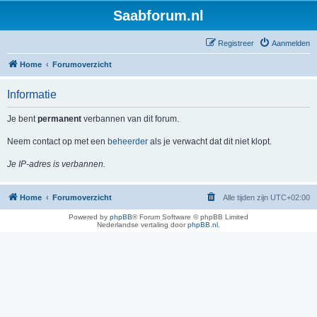
Saabforum.nl
Registreer
Aanmelden
Home
Forumoverzicht
Informatie
Je bent
permanent
verbannen van dit forum.
Neem contact op met een
beheerder
als je verwacht dat dit niet klopt.
Je IP-adres is verbannen.
Home
Forumoverzicht
Alle tijden zijn
UTC+02:00
Powered by
phpBB
® Forum Software © phpBB Limited
Nederlandse vertaling door
phpBB.nl
.