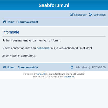
Saabforum.nl
Registreer
Aanmelden
Home
Forumoverzicht
Informatie
Je bent
permanent
verbannen van dit forum.
Neem contact op met een
beheerder
als je verwacht dat dit niet klopt.
Je IP-adres is verbannen.
Home
Forumoverzicht
Alle tijden zijn
UTC+02:00
Powered by
phpBB
® Forum Software © phpBB Limited
Nederlandse vertaling door
phpBB.nl
.