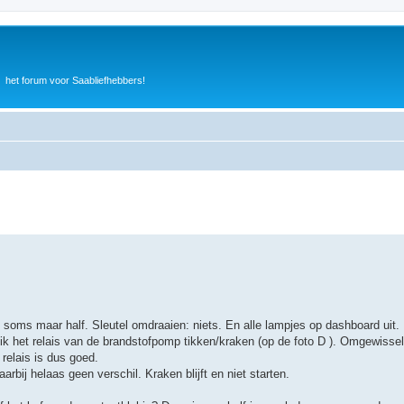
het forum voor Saabliefhebbers!
 soms maar half. Sleutel omdraaien: niets. En alle lampjes op dashboard uit.
ik het relais van de brandstofpomp tikken/kraken (op de foto D ). Omgewisse
 relais is dus goed.
bij helaas geen verschil. Kraken blijft en niet starten.