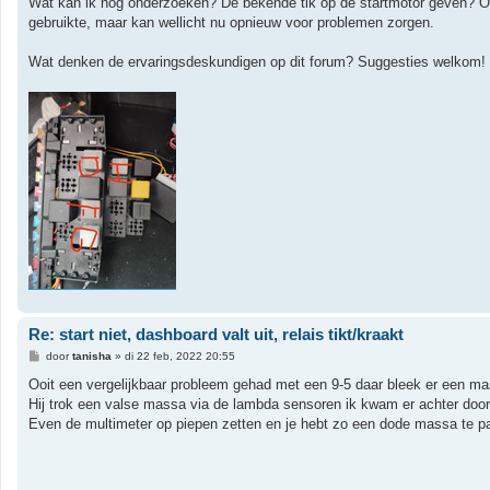
Wat kan ik nog onderzoeken? De bekende tik op de startmotor geven? Of
gebruikte, maar kan wellicht nu opnieuw voor problemen zorgen.
Wat denken de ervaringsdeskundigen op dit forum? Suggesties welkom!
Re: start niet, dashboard valt uit, relais tikt/kraakt
B
door
tanisha
»
di 22 feb, 2022 20:55
e
r
Ooit een vergelijkbaar probleem gehad met een 9-5 daar bleek er een 
i
Hij trok een valse massa via de lambda sensoren ik kwam er achter door
c
h
Even de multimeter op piepen zetten en je hebt zo een dode massa te p
t