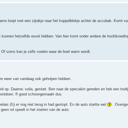
namo loopt met een zijtakje naar het koppelblokje achter de accubak. Komt va
t kunnen hetzelfde euvel hebben. Van hier komt onder andere de hoofdvoedin
 Of soms kan je zelfs voelen waar de boel warm wordt.
gere weer van vandaag ook geholpen hebben.
d op. Daarna: voila, gestart. Ben naar de specialist gereden en heb een tool
 ontdoen. ff goed schoongemaakt dus.
relais (G) er nog niet terug in had gestopt. En de auto startte wel
. Overige
s geen rol speelt in het starten van de auto.