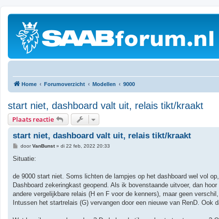
Home
Forumoverzicht
Modellen
9000
start niet, dashboard valt uit, relais tikt/kraakt
Plaats reactie
start niet, dashboard valt uit, relais tikt/kraakt
B
door
VanBunst
»
di 22 feb, 2022 20:33
e
r
Situatie:
i
c
h
de 9000 start niet. Soms lichten de lampjes op het dashboard wel vol op,
t
Dashboard zekeringkast geopend. Als ik bovenstaande uitvoer, dan hoor 
andere vergelijkbare relais (H en F voor de kenners), maar geen verschil,
Intussen het startrelais (G) vervangen door een nieuwe van RenD. Ook daar