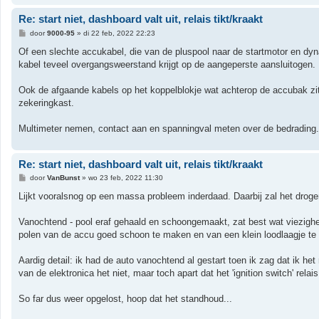
Re: start niet, dashboard valt uit, relais tikt/kraakt
B
door
9000-95
»
di 22 feb, 2022 22:23
e
r
Of een slechte accukabel, die van de pluspool naar de startmotor en dy
i
kabel teveel overgangsweerstand krijgt op de aangeperste aansluitogen.
c
h
t
Ook de afgaande kabels op het koppelblokje wat achterop de accubak zi
zekeringkast.
Multimeter nemen, contact aan en spanningval meten over de bedrading.
Re: start niet, dashboard valt uit, relais tikt/kraakt
B
door
VanBunst
»
wo 23 feb, 2022 11:30
e
r
Lijkt vooralsnog op een massa probleem inderdaad. Daarbij zal het dro
i
c
h
Vanochtend - pool eraf gehaald en schoongemaakt, zat best wat viezighei
t
polen van de accu goed schoon te maken en van een klein loodlaagje te
Aardig detail: ik had de auto vanochtend al gestart toen ik zag dat ik het 
van de elektronica het niet, maar toch apart dat het 'ignition switch' relai
So far dus weer opgelost, hoop dat het standhoud...