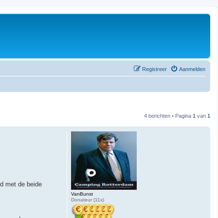
Registreer
Aanmelden
4 berichten • Pagina
1
van
1
ld met de beide
VanBunst
Donateur (11x)