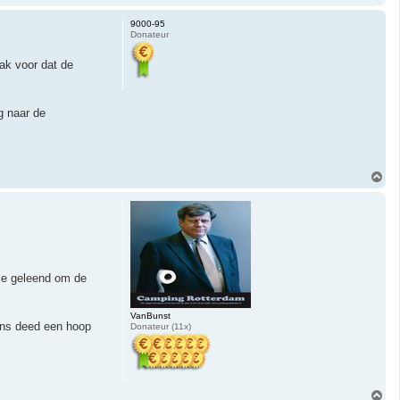
m
h
9000-95
o
Donateur
o
g
ak voor dat de
g naar de
O
m
h
o
o
g
tje geleend om de
VanBunst
ns deed een hoop
Donateur (11x)
O