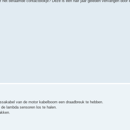
 het befaamde contactblokje? Deze is een half jaar geleden vervangen door 
massakabel van de motor kabelboom een draadbreuk te hebben.
 de lambda sensoren los te halen.
akken.