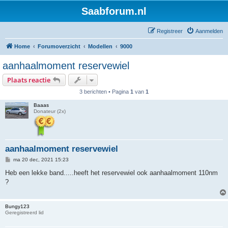
Saabforum.nl
Registreer
Aanmelden
Home
Forumoverzicht
Modellen
9000
aanhaalmoment reservewiel
Plaats reactie
3 berichten • Pagina
1
van
1
Baaas
Donateur (2x)
aanhaalmoment reservewiel
B
ma 20 dec, 2021 15:23
e
r
Heb een lekke band.....heeft het reservewiel ook aanhaalmoment 110nm
i
?
c
h
t
Bungy123
Geregistreerd lid