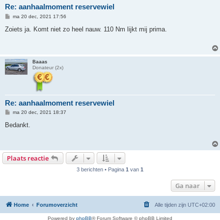
Re: aanhaalmoment reservewiel
B
ma 20 dec, 2021 17:56
e
r
Zoiets ja. Komt niet zo heel nauw. 110 Nm lijkt mij prima.
i
c
h
t
Baaas
Donateur (2x)
Re: aanhaalmoment reservewiel
B
ma 20 dec, 2021 18:37
e
r
Bedankt.
i
c
h
t
Plaats reactie
3 berichten • Pagina
1
van
1
Ga naar
Home
Forumoverzicht
Alle tijden zijn
UTC+02:00
Powered by
phpBB
® Forum Software © phpBB Limited