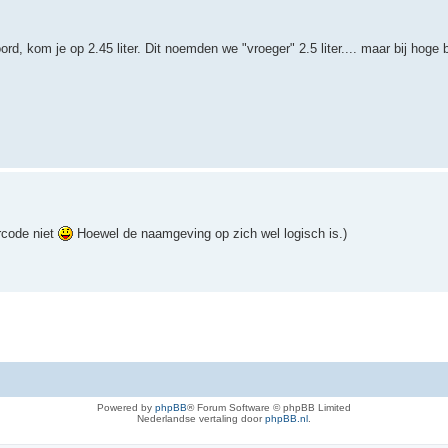
rd, kom je op 2.45 liter. Dit noemden we "vroeger" 2.5 liter.... maar bij hoge
rcode niet
Hoewel de naamgeving op zich wel logisch is.)
Powered by
phpBB
® Forum Software © phpBB Limited
Nederlandse vertaling door
phpBB.nl
.