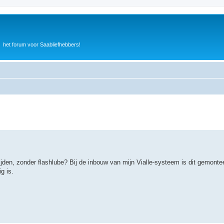
het forum voor Saabliefhebbers!
jden, zonder flashlube? Bij de inbouw van mijn Vialle-systeem is dit gemonteer
g is.