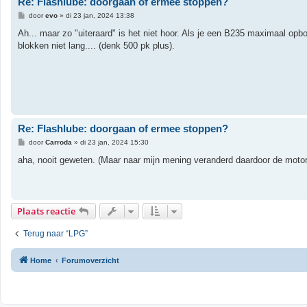
Re: Flashlube: doorgaan of ermee stoppen?
B
door
evo
»
di 23 jan, 2024 13:38
e
r
Ah... maar zo "uiteraard" is het niet hoor. Als je een B235 maximaal opboo
i
blokken niet lang.... (denk 500 pk plus).
c
h
t
Re: Flashlube: doorgaan of ermee stoppen?
B
door
Carroda
»
di 23 jan, 2024 15:30
e
r
aha, nooit geweten. (Maar naar mijn mening veranderd daardoor de moto
i
c
h
t
Plaats reactie
Terug naar “LPG”
Home
Forumoverzicht