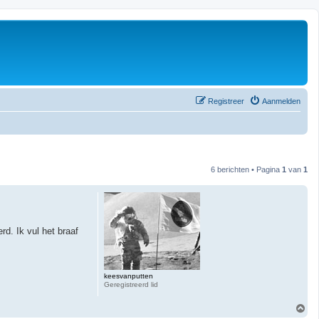
Registreer
Aanmelden
6 berichten • Pagina
1
van
1
d. Ik vul het braaf
keesvanputten
Geregistreerd lid
O
m