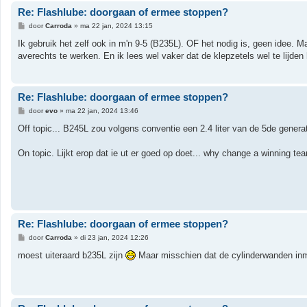
Re: Flashlube: doorgaan of ermee stoppen?
B
door
Carroda
»
ma 22 jan, 2024 13:15
e
r
Ik gebruik het zelf ook in m'n 9-5 (B235L). OF het nodig is, geen idee.
i
averechts te werken. En ik lees wel vaker dat de klepzetels wel te lijd
c
h
t
Re: Flashlube: doorgaan of ermee stoppen?
B
door
evo
»
ma 22 jan, 2024 13:46
e
r
Off topic... B245L zou volgens conventie een 2.4 liter van de 5de gener
i
c
h
On topic. Lijkt erop dat ie ut er goed op doet... why change a winning t
t
Re: Flashlube: doorgaan of ermee stoppen?
B
door
Carroda
»
di 23 jan, 2024 12:26
e
r
moest uiteraard b235L zijn
Maar misschien dat de cylinderwanden inmi
i
c
h
t