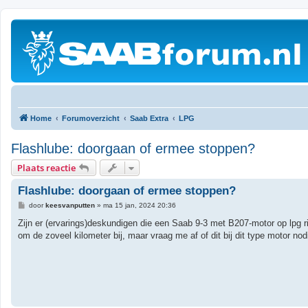
Home
Forumoverzicht
Saab Extra
LPG
Flashlube: doorgaan of ermee stoppen?
Plaats reactie
Flashlube: doorgaan of ermee stoppen?
B
door
keesvanputten
»
ma 15 jan, 2024 20:36
e
r
Zijn er (ervarings)deskundigen die een Saab 9-3 met B207-motor op lpg ri
i
om de zoveel kilometer bij, maar vraag me af of dit bij dit type motor nodi
c
h
t