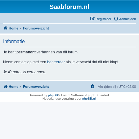
Saabforum.nl
Registreer
Aanmelden
Home
Forumoverzicht
Informatie
Je bent
permanent
verbannen van dit forum.
Neem contact op met een
beheerder
als je verwacht dat dit niet klopt.
Je IP-adres is verbannen.
Home
Forumoverzicht
Alle tijden zijn
UTC+02:00
Powered by
phpBB
® Forum Software © phpBB Limited
Nederlandse vertaling door
phpBB.nl
.