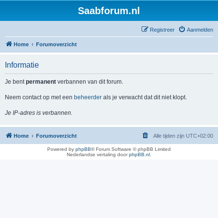
Saabforum.nl
Registreer
Aanmelden
Home
Forumoverzicht
Informatie
Je bent
permanent
verbannen van dit forum.
Neem contact op met een
beheerder
als je verwacht dat dit niet klopt.
Je IP-adres is verbannen.
Home
Forumoverzicht
Alle tijden zijn
UTC+02:00
Powered by
phpBB
® Forum Software © phpBB Limited
Nederlandse vertaling door
phpBB.nl
.