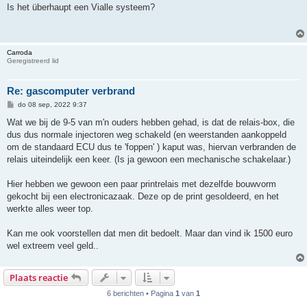
r
Is het überhaupt een Vialle systeem?
i
c
h
t
Carroda
Geregistreerd lid
Re: gascomputer verbrand
B
do 08 sep, 2022 9:37
e
r
Wat we bij de 9-5 van m'n ouders hebben gehad, is dat de relais-box, die
i
dus dus normale injectoren weg schakeld (en weerstanden aankoppeld
c
h
om de standaard ECU dus te 'foppen' ) kaput was, hiervan verbranden de
t
relais uiteindelijk een keer. (Is ja gewoon een mechanische schakelaar.)
Hier hebben we gewoon een paar printrelais met dezelfde bouwvorm
gekocht bij een electronicazaak. Deze op de print gesoldeerd, en het
werkte alles weer top.
Kan me ook voorstellen dat men dit bedoelt. Maar dan vind ik 1500 euro
wel extreem veel geld..
Plaats reactie
6 berichten • Pagina
1
van
1