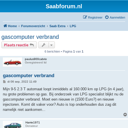
Saabforum.nl
Registreer
Aanmelden
Home
Forumoverzicht
Saab Extra
LPG
gascomputer verbrand
Plaats reactie
6 berichten • Pagina
1
van
1
paulus900cabrio
Geregistreerd lid
gascomputer verbrand
B
di 06 sep, 2022 11:49
e
r
Mijn 9-5 2.3 T automaat loopt inmiddels al 160.000 km op LPG (in 4 jaar),
i
nu grote problemen op gas. Bij onderzoek van LPG specialist blijkt nu de
c
h
gascomputer verbrand. Moet een nieuwe in (1500 Euro?) en nieuwe
t
injectoren. Komt dit vaker voor? Auto is top onderhouden dus zag dit
namelijk niet aankomen...
Harrie1971
Donateur