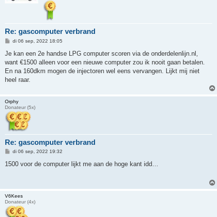
Re: gascomputer verbrand
B
di 06 sep, 2022 18:05
e
r
Je kan een 2e handse LPG computer scoren via de onderdelenlijn.nl,
i
want €1500 alleen voor een nieuwe computer zou ik nooit gaan betalen.
c
h
En na 160dkm mogen de injectoren wel eens vervangen. Lijkt mij niet
t
heel raar.
Orphy
Donateur (5x)
Re: gascomputer verbrand
B
di 06 sep, 2022 19:32
e
r
1500 voor de computer lijkt me aan de hoge kant idd…
i
c
h
t
V6Kees
Donateur (4x)