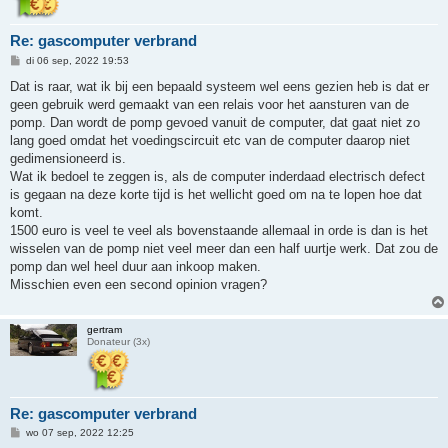
Re: gascomputer verbrand
B
di 06 sep, 2022 19:53
e
r
Dat is raar, wat ik bij een bepaald systeem wel eens gezien heb is dat er
i
geen gebruik werd gemaakt van een relais voor het aansturen van de
c
h
pomp. Dan wordt de pomp gevoed vanuit de computer, dat gaat niet zo
t
lang goed omdat het voedingscircuit etc van de computer daarop niet
gedimensioneerd is.
Wat ik bedoel te zeggen is, als de computer inderdaad electrisch defect
is gegaan na deze korte tijd is het wellicht goed om na te lopen hoe dat
komt.
1500 euro is veel te veel als bovenstaande allemaal in orde is dan is het
wisselen van de pomp niet veel meer dan een half uurtje werk. Dat zou de
pomp dan wel heel duur aan inkoop maken.
Misschien even een second opinion vragen?
gertram
Donateur (3x)
Re: gascomputer verbrand
B
wo 07 sep, 2022 12:25
e