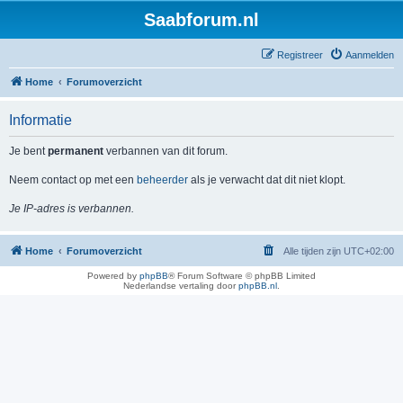
Saabforum.nl
Registreer
Aanmelden
Home
Forumoverzicht
Informatie
Je bent
permanent
verbannen van dit forum.
Neem contact op met een
beheerder
als je verwacht dat dit niet klopt.
Je IP-adres is verbannen.
Home
Forumoverzicht
Alle tijden zijn
UTC+02:00
Powered by
phpBB
® Forum Software © phpBB Limited
Nederlandse vertaling door
phpBB.nl
.